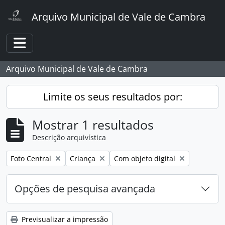
Skip to main content
Arquivo Municipal de Vale de Cambra
Toggle navigation
Arquivo Municipal de Vale de Cambra
Limite os seus resultados por:
Mostrar 1 resultados
Descrição arquivística
Remover filtro:
Remover filtro:
Remover filtro:
Foto Central
Criança
Com objeto digital
Opções de pesquisa avançada
Previsualizar a impressão