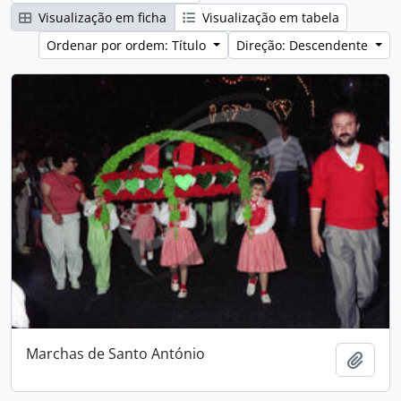
Visualização em ficha
Visualização em tabela
Ordenar por ordem: Título
Direção: Descendente
Marchas de Santo António
Adici