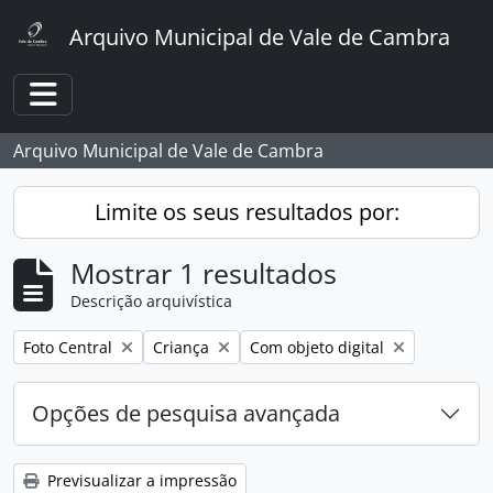
Skip to main content
Arquivo Municipal de Vale de Cambra
Toggle navigation
Arquivo Municipal de Vale de Cambra
Limite os seus resultados por:
Mostrar 1 resultados
Descrição arquivística
Remover filtro:
Remover filtro:
Remover filtro:
Foto Central
Criança
Com objeto digital
Opções de pesquisa avançada
Previsualizar a impressão