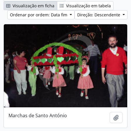
Visualização em ficha
Visualização em tabela
Ordenar por ordem: Data fim
Direção: Descendente
Marchas de Santo António
Adici