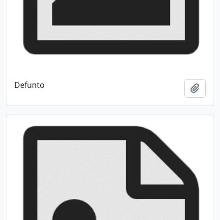
Defunto
Adici