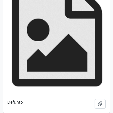
Defunto
Adici