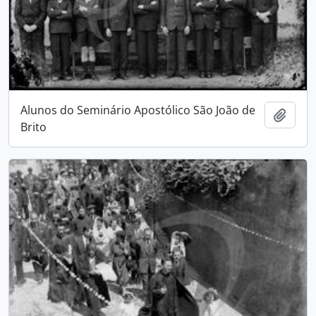
Alunos do Seminário Apostólico São João de
Adici
Brito