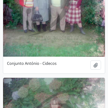
Conjunto António - Cidecos
Adici