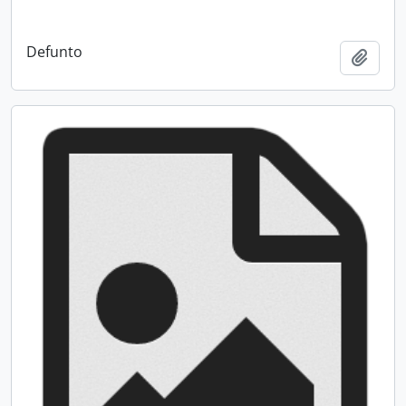
Defunto
Adici