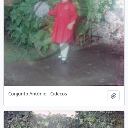
Conjunto António - Cidecos
Adici