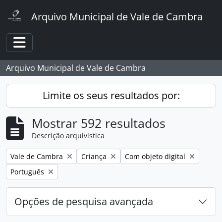
Skip to main content
Arquivo Municipal de Vale de Cambra
Toggle navigation
Arquivo Municipal de Vale de Cambra
Limite os seus resultados por:
Mostrar 592 resultados
Descrição arquivística
Remover filtro:
Remover filtro:
Remover filtro:
Vale de Cambra
Criança
Com objeto digital
Remover filtro:
Português
Opções de pesquisa avançada