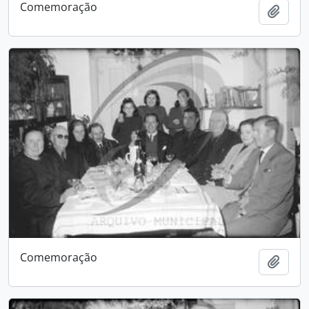
Comemoração
Adici
Comemoração
Adici