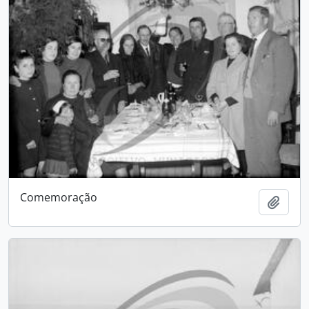
Comemoração
Adici