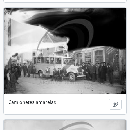
Camionetes amarelas
Adici