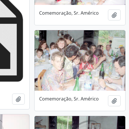
Comemoração, Sr. Américo
Add t
Add to clipboard
Comemoração, Sr. Américo
Add t