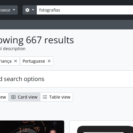
Search
Search options
rowse
wing 667 results
l description
emove filter:
Remove filter:
riança
Portuguese
 search options
iew
Card view
Table view