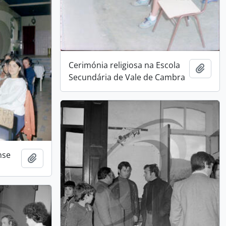
Cerimónia religiosa na Escola
Add t
Secundária de Vale de Cambra
nse
Add to clipboard