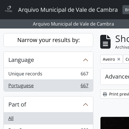
Skip to main content
Arquivo Municipal de Vale de Cambra
B
Arquivo Municipal de Vale de Cambra
Sho
Narrow your results by:
Archiva
Language
Remove filter:
R
Aveiro
C
Unique records
667
Advanced
, 667 results
Portuguese
667
, 667 results
Print prev
Part of
All