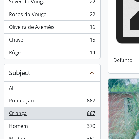
Sever do Vouga
22
, 22 results
Rocas do Vouga
22
, 22 results
Oliveira de Azeméis
16
, 16 results
Chave
15
, 15 results
Rôge
14
, 14 results
Defunto
Subject
All
População
667
, 667 results
Criança
667
, 667 results
Homem
370
, 370 results
Mulher
351