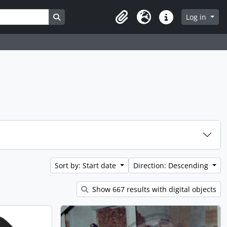
Search in browse page
Log in
Clipboard
Language
Quick links
Sort by: Start date
Direction: Descending
Show 667 results with digital objects