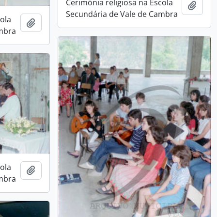
Cerimónia religiosa na Escola
Add t
Secundária de Vale de Cambra
cola
Add to clipboard
ambra
cola
Add to clipboard
ambra