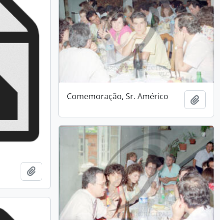
Comemoração, Sr. Américo
Add t
Add to clipboard