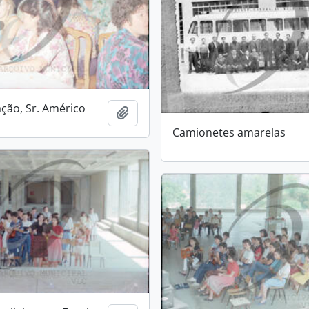
ão, Sr. Américo
Add to clipboard
Camionetes amarelas