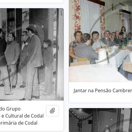
Jantar na Pensão Cambre
 do Grupo
Add to clipboard
 e Cultural de Codal
primária de Codal