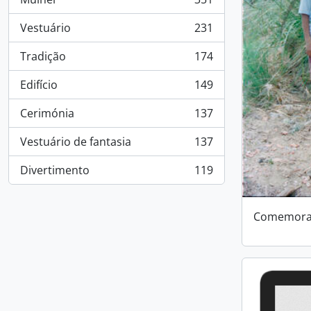
, 351 results
Vestuário
231
, 231 results
Tradição
174
, 174 results
Edifício
149
, 149 results
Cerimónia
137
, 137 results
Vestuário de fantasia
137
, 137 results
Divertimento
119
, 119 results
Comemoraç