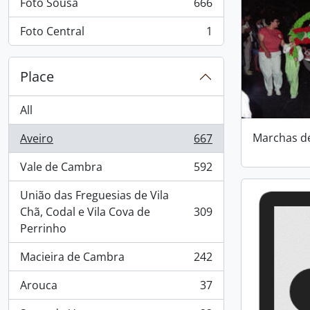
Foto Sousa
666
, 666 results
Foto Central
1
, 1 results
Place
All
Marchas d
Aveiro
667
, 667 results
Vale de Cambra
592
, 592 results
União das Freguesias de Vila
Chã, Codal e Vila Cova de
309
, 309 results
Perrinho
Macieira de Cambra
242
, 242 results
Arouca
37
, 37 results