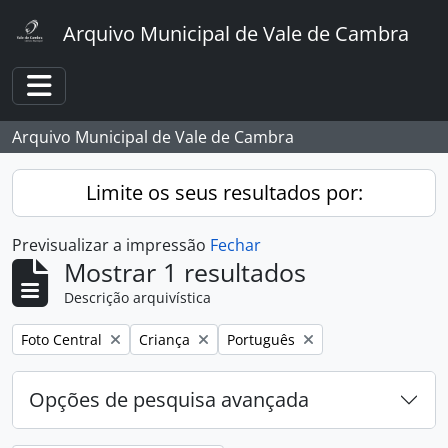
Skip to main content
Arquivo Municipal de Vale de Cambra
Toggle navigation
Arquivo Municipal de Vale de Cambra
Limite os seus resultados por:
Previsualizar a impressão
Fechar
Mostrar 1 resultados
Descrição arquivística
Remover filtro:
Remover filtro:
Remover filtro:
Foto Central
Criança
Português
Opções de pesquisa avançada