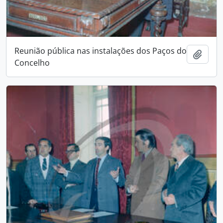
Reunião pública nas instalações dos Paços do
Add t
Concelho