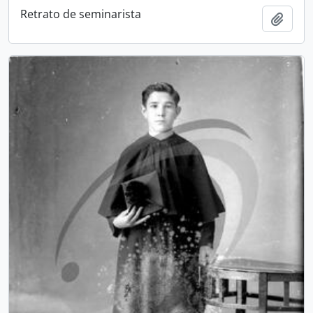
Retrato de seminarista
Add t