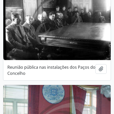
Reunião pública nas instalações dos Paços do
Add t
Concelho