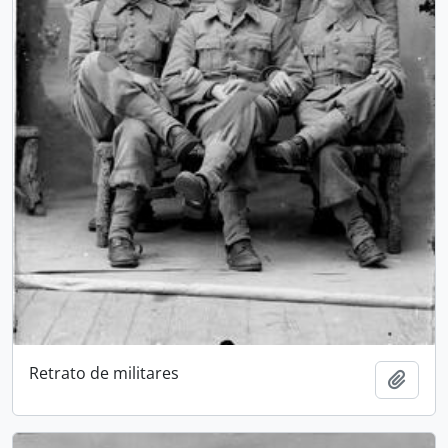
Retrato de militares
Add t