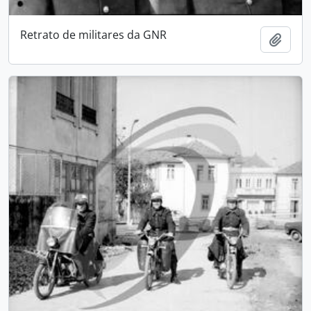
Retrato de militares da GNR
Add t