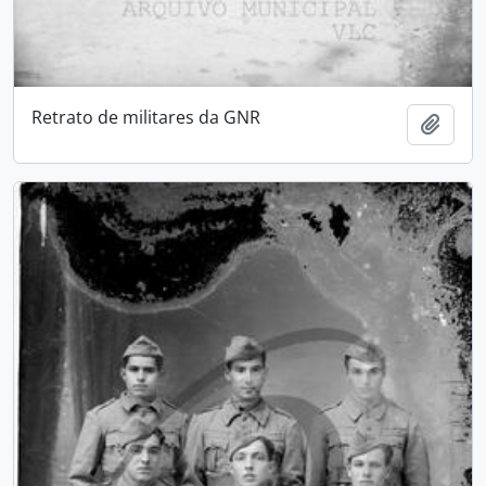
Retrato de militares da GNR
Add t