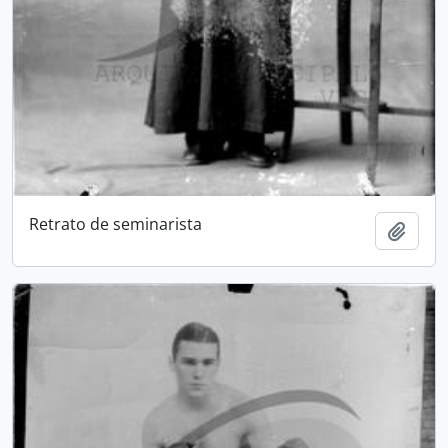
Retrato de seminarista
Add t