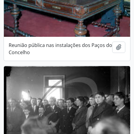
Reunião pública nas instalações dos Paços do
Add t
Concelho