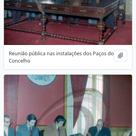
Reunião pública nas instalações dos Paços do
Add t
Concelho