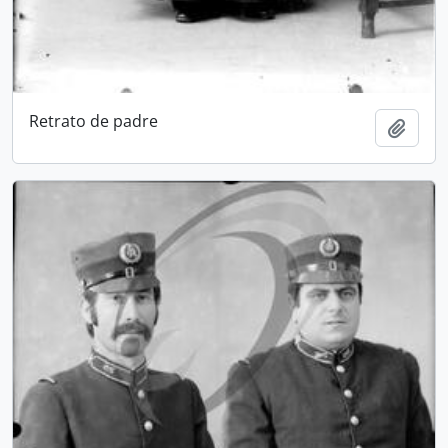
Retrato de padre
Add t