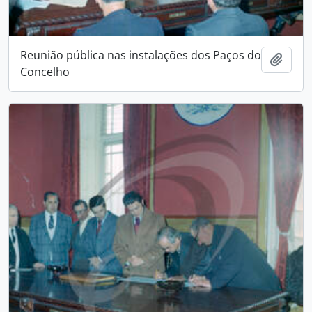
Reunião pública nas instalações dos Paços do
Add t
Concelho