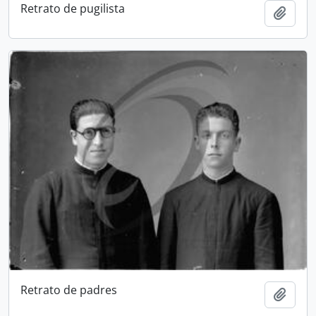
Retrato de pugilista
Add t
Retrato de padres
Add t