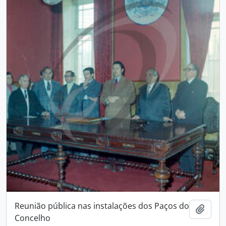
Reunião pública nas instalações dos Paços do
Add t
Concelho