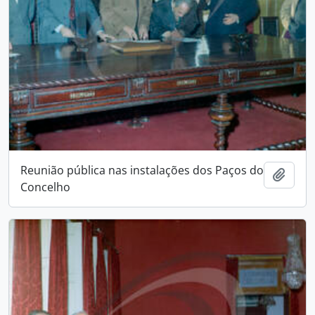
Reunião pública nas instalações dos Paços do
Add t
Concelho