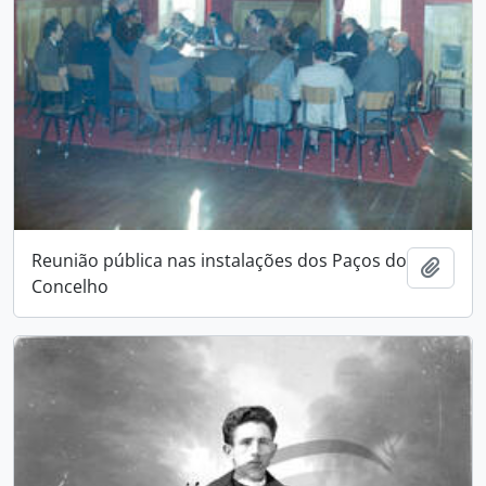
Reunião pública nas instalações dos Paços do
Add t
Concelho