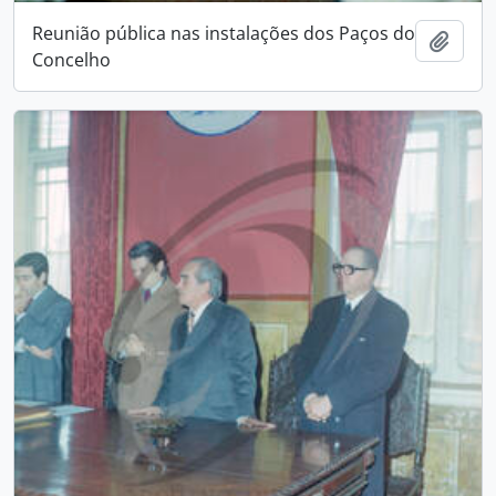
Reunião pública nas instalações dos Paços do
Add t
Concelho