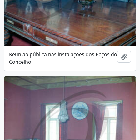
Reunião pública nas instalações dos Paços do
Add t
Concelho