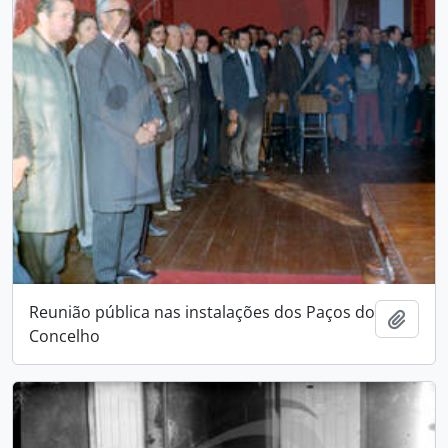
Reunião pública nas instalações dos Paços do
Add t
Concelho