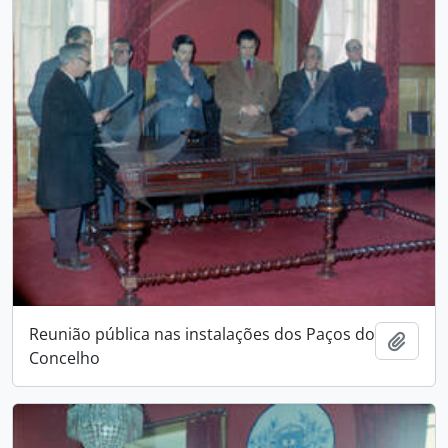
Reunião pública nas instalações dos Paços do
Add t
Concelho