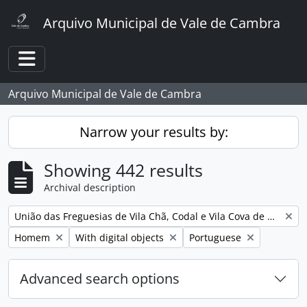
Skip to main content
Arquivo Municipal de Vale de Cambra
Toggle navigation
Arquivo Municipal de Vale de Cambra
Narrow your results by:
Showing 442 results
Archival description
Remove filter:
União das Freguesias de Vila Chã, Codal e Vila Cova de Perrinho
Remove filter:
Remove filter:
Remove filter:
Homem
With digital objects
Portuguese
Advanced search options