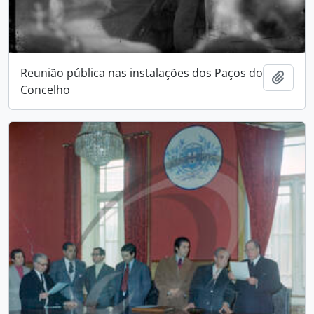
Reunião pública nas instalações dos Paços do
Add t
Concelho