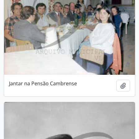
Jantar na Pensão Cambrense
Add t