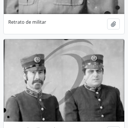
Retrato de militar
Add t