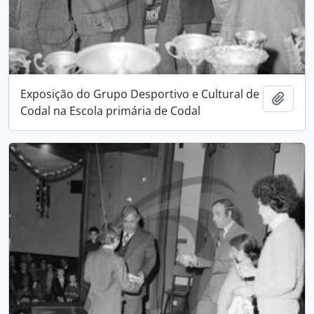
Exposição do Grupo Desportivo e Cultural de
Add t
Codal na Escola primária de Codal