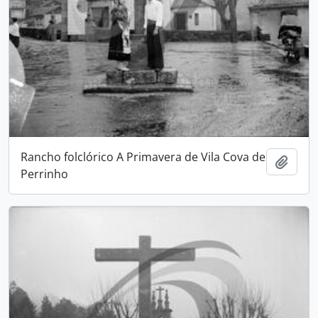
Rancho folclórico A Primavera de Vila Cova de
Add t
Perrinho