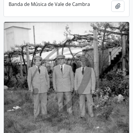
Banda de Música de Vale de Cambra
Add t