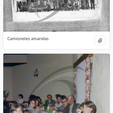
Camionetes amarelas
Add t