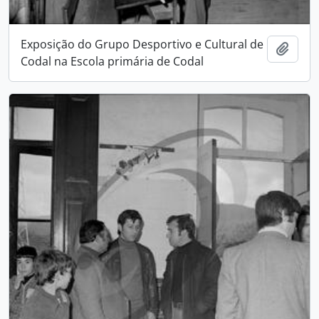
Exposição do Grupo Desportivo e Cultural de
Add t
Codal na Escola primária de Codal