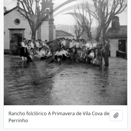
Rancho folclórico A Primavera de Vila Cova de
Add t
Perrinho