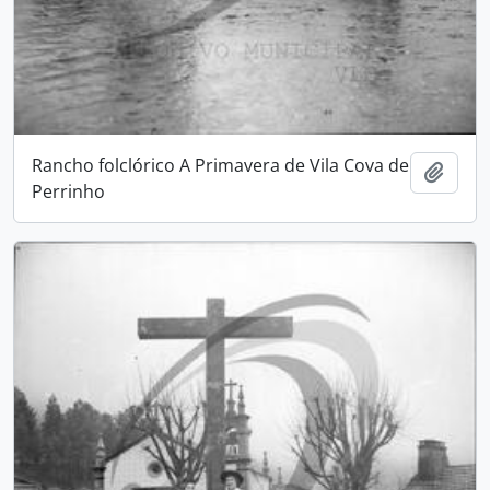
Rancho folclórico A Primavera de Vila Cova de
Add t
Perrinho