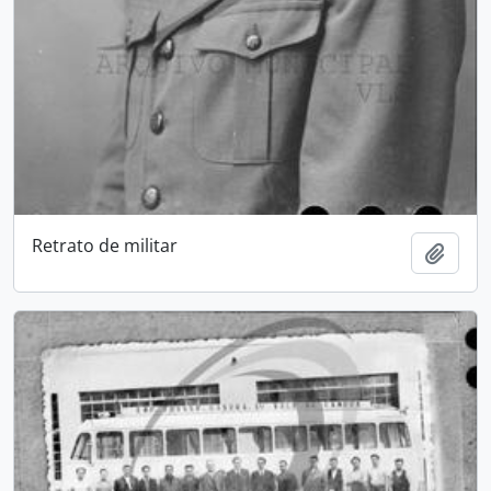
Retrato de militar
Add t