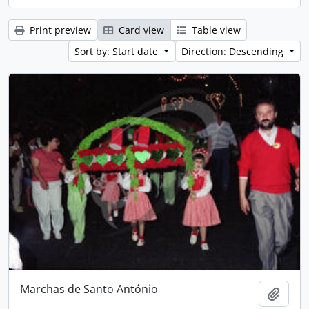
Print preview
Card view
Table view
Sort by: Start date
Direction: Descending
Marchas de Santo António
Add t