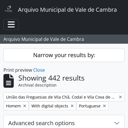
Skip to main content
Arquivo Municipal de Vale de Cambra
Toggle navigation
Arquivo Municipal de Vale de Cambra
Narrow your results by:
Print preview
Close
Showing 442 results
Archival description
Remove filter:
União das Freguesias de Vila Chã, Codal e Vila Cova de Perrinho
Remove filter:
Remove filter:
Remove filter:
Homem
With digital objects
Portuguese
Advanced search options