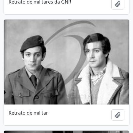
Retrato de militares da GNR
Add t
Retrato de militar
Add t