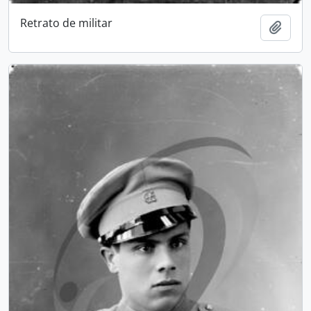
Retrato de militar
Add t