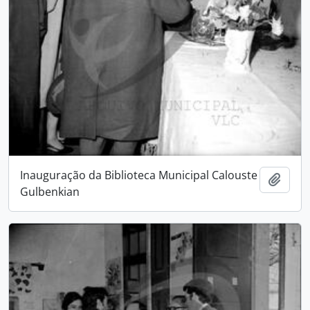
Inauguração da Biblioteca Municipal Calouste
Add t
Gulbenkian