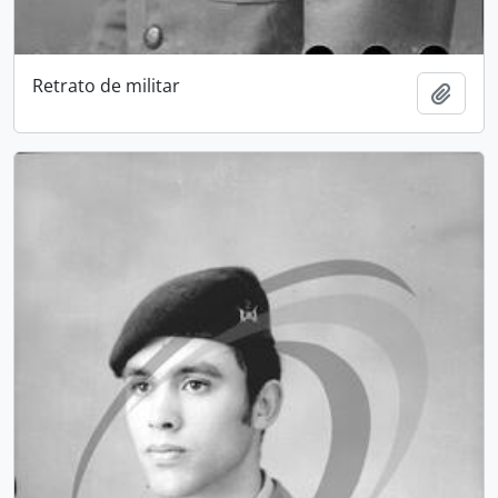
Retrato de militar
Add t