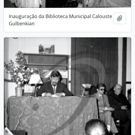
Inauguração da Biblioteca Municipal Calouste
Add t
Gulbenkian