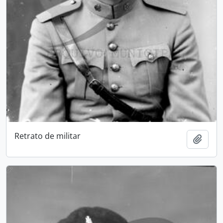
Retrato de militar
Add t