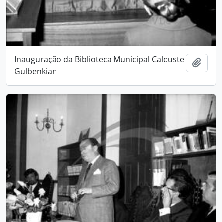
Inauguração da Biblioteca Municipal Calouste
Add t
Gulbenkian