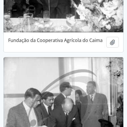
Fundação da Cooperativa Agrícola do Caima
Add t