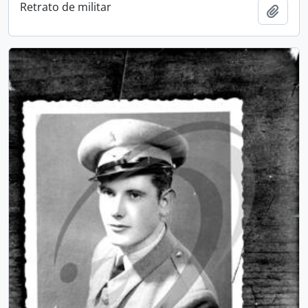
Retrato de militar
Add t