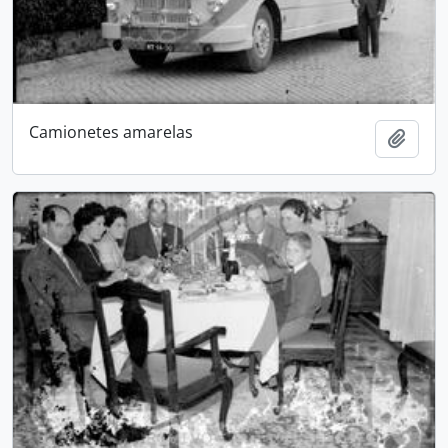
Camionetes amarelas
Add t