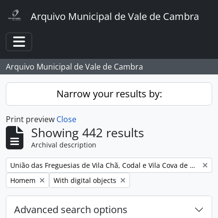
Skip to main content
Arquivo Municipal de Vale de Cambra
Toggle navigation
Arquivo Municipal de Vale de Cambra
Narrow your results by:
Print preview
Close
Showing 442 results
Archival description
Remove filter:
União das Freguesias de Vila Chã, Codal e Vila Cova de Perrinho
Remove filter:
Remove filter:
Homem
With digital objects
Advanced search options