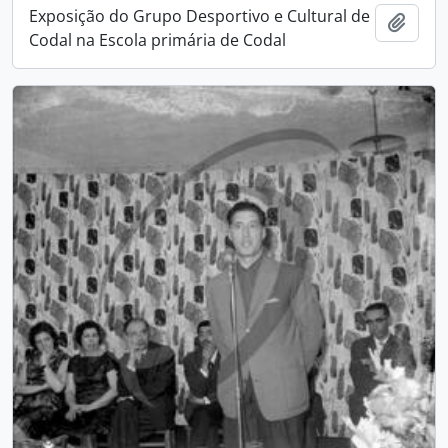
Exposição do Grupo Desportivo e Cultural de
Add t
Codal na Escola primária de Codal