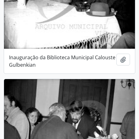
Inauguração da Biblioteca Municipal Calouste
Add t
Gulbenkian