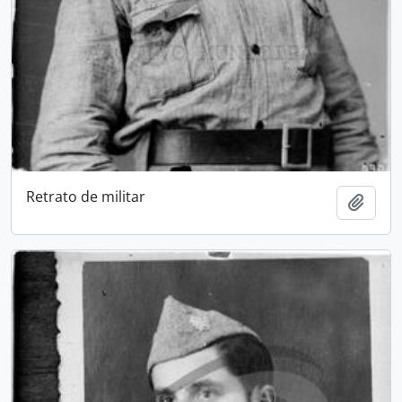
Retrato de militar
Add t