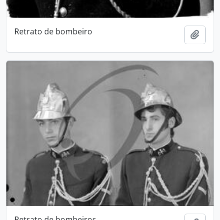
Retrato de bombeiro
Add t
Retrato de bombeiros