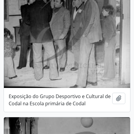
Exposição do Grupo Desportivo e Cultural de
Add t
Codal na Escola primária de Codal