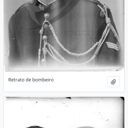
Retrato de bombeiro
Add t