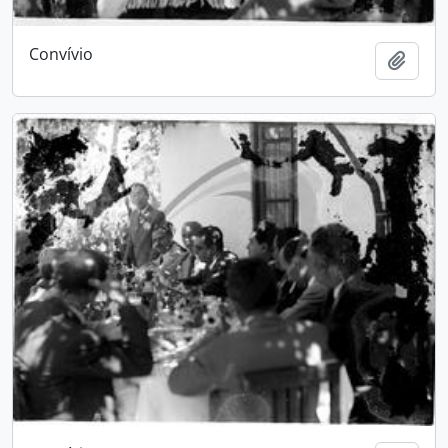
Convívio
Adici