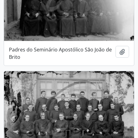
Padres do Seminário Apostólico São João de
Adici
Brito