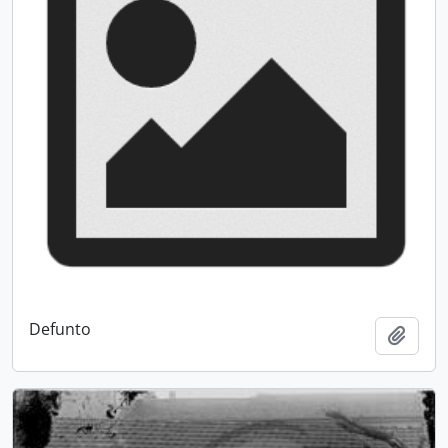
Defunto
Adici