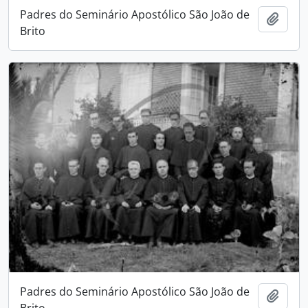
Padres do Seminário Apostólico São João de
Adici
Brito
Padres do Seminário Apostólico São João de
Adici
Brito