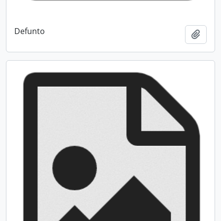
Defunto
Adici