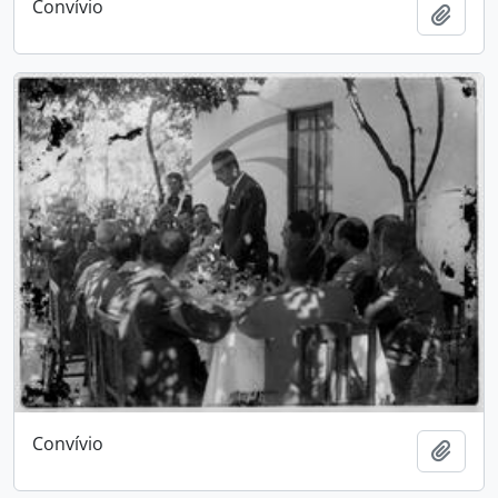
Convívio
Adici
Convívio
Adici