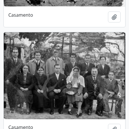
Casamento
Adici
Casamento