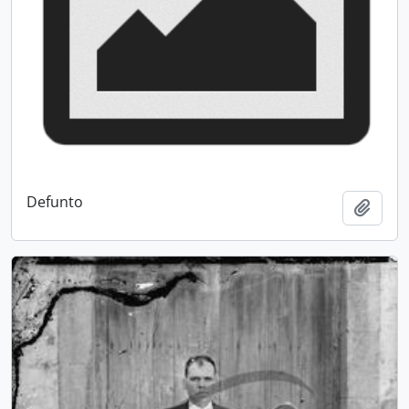
Defunto
Adici