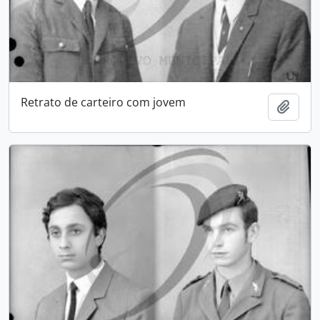
Retrato de carteiro com jovem
Adici