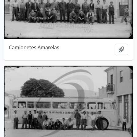
Camionetes Amarelas
Adici