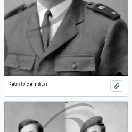
Retrato de militar
Adici