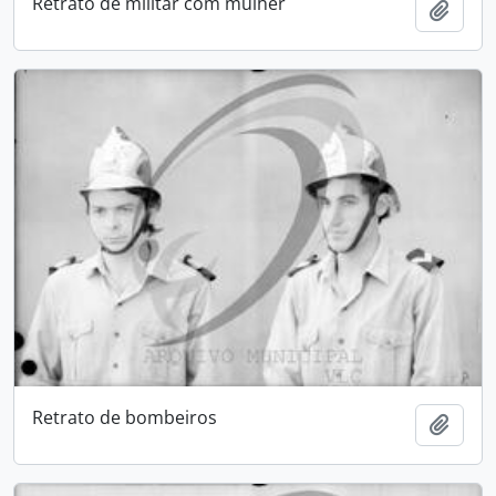
Retrato de militar com mulher
Adici
Retrato de bombeiros
Adici