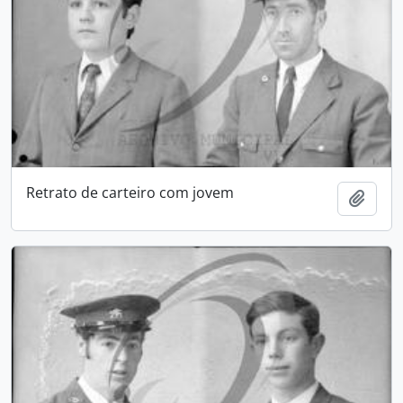
Retrato de carteiro com jovem
Adici