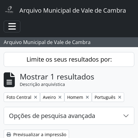
Skip to main content
Arquivo Municipal de Vale de Cambra
Toggle navigation
Arquivo Municipal de Vale de Cambra
Limite os seus resultados por:
Mostrar 1 resultados
Descrição arquivística
Remover filtro:
Remover filtro:
Remover filtro:
Remover filtro:
Foto Central
Aveiro
Homem
Português
Opções de pesquisa avançada
Previsualizar a impressão