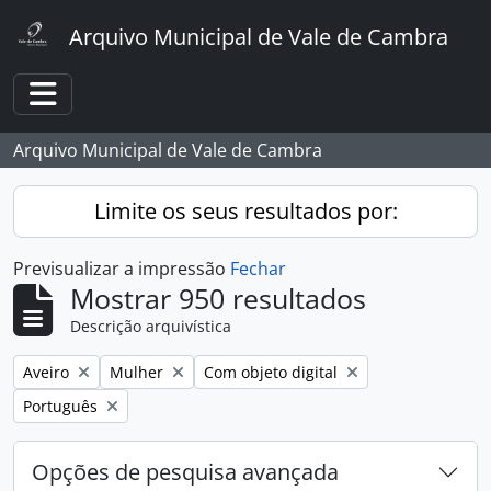
Skip to main content
Arquivo Municipal de Vale de Cambra
Toggle navigation
Arquivo Municipal de Vale de Cambra
Limite os seus resultados por:
Previsualizar a impressão
Fechar
Mostrar 950 resultados
Descrição arquivística
Remover filtro:
Remover filtro:
Remover filtro:
Aveiro
Mulher
Com objeto digital
Remover filtro:
Português
Opções de pesquisa avançada