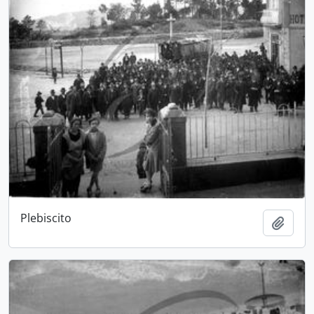
Plebiscito
Adici