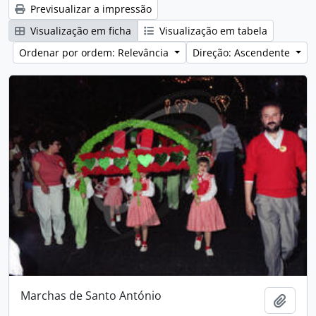
Previsualizar a impressão
Visualização em ficha
Visualização em tabela
Ordenar por ordem: Relevância
Direção: Ascendente
Marchas de Santo António
Adici