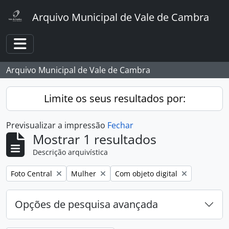
Skip to main content
Arquivo Municipal de Vale de Cambra
Toggle navigation
Arquivo Municipal de Vale de Cambra
Limite os seus resultados por:
Previsualizar a impressão
Fechar
Mostrar 1 resultados
Descrição arquivística
Remover filtro:
Remover filtro:
Remover filtro:
Foto Central
Mulher
Com objeto digital
Opções de pesquisa avançada