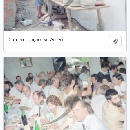
Comemoração, Sr. Américo
Adici