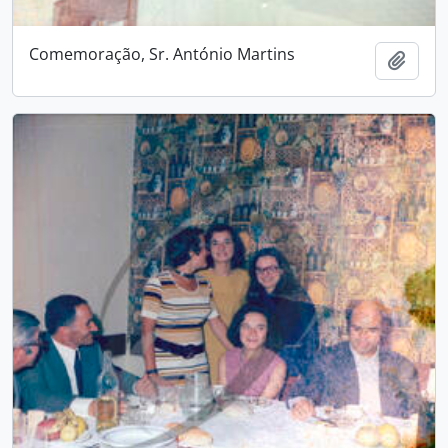
Comemoração, Sr. António Martins
Adici