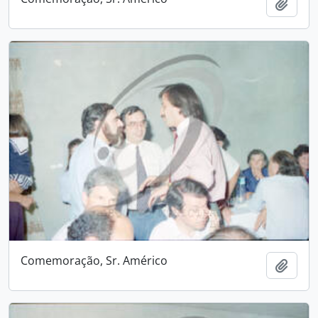
Adici
Comemoração, Sr. Américo
Adici