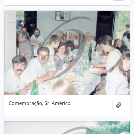
Comemoração, Sr. Américo
Adici