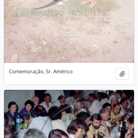
Comemoração, Sr. Américo
Adici