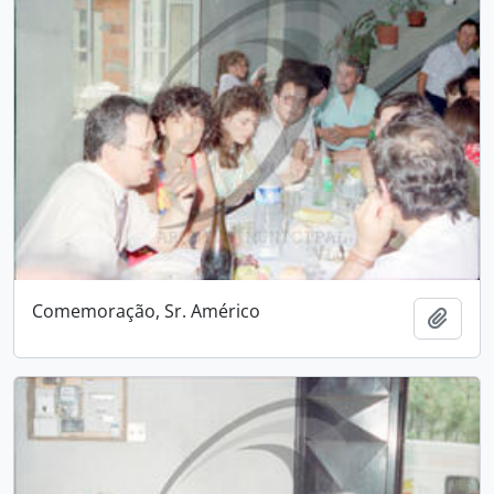
Comemoração, Sr. Américo
Adici