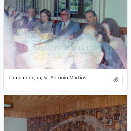
Comemoração, Sr. António Martins
Adici