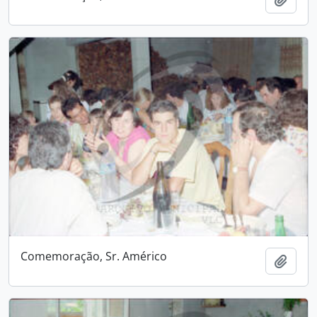
Comemoração, Sr. Américo
Adici