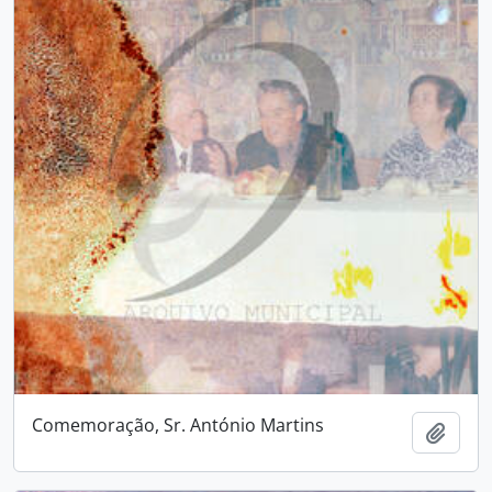
Comemoração, Sr. António Martins
Adici