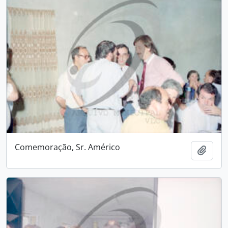
Comemoração, Sr. Américo
Adici