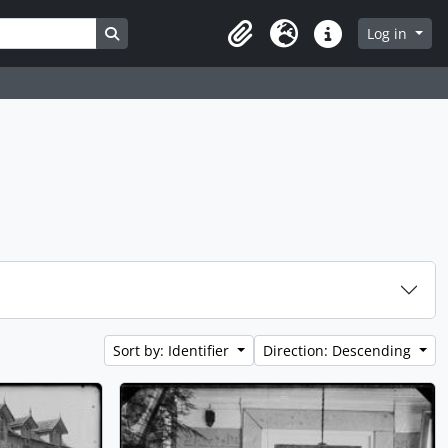
Search in browse page
Log in
Clipboard
Language
Quick links
Sort by: Identifier
Direction: Descending