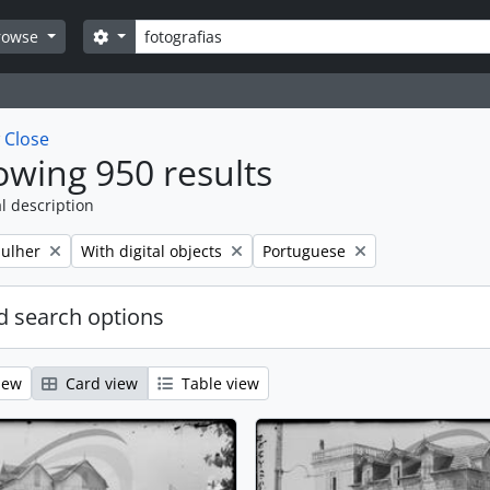
Search
Search options
rowse
w
Close
wing 950 results
l description
emove filter:
Remove filter:
Remove filter:
ulher
With digital objects
Portuguese
 search options
iew
Card view
Table view