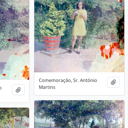
Comemoração, Sr. António
Add t
Martins
o
Add to clipboard