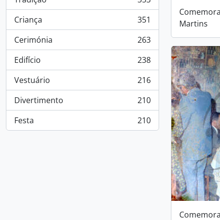
, 353 results
Comemoraç
Criança
351
Martins
, 351 results
Cerimónia
263
, 263 results
Edifício
238
, 238 results
Vestuário
216
, 216 results
Divertimento
210
, 210 results
Festa
210
, 210 results
Comemoraç