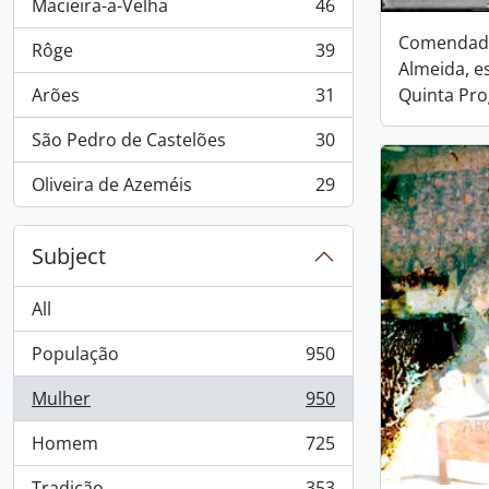
Macieira-a-Velha
46
, 46 results
Comendado
Rôge
39
, 39 results
Almeida, e
Quinta Pr
Arões
31
, 31 results
São Pedro de Castelões
30
, 30 results
Oliveira de Azeméis
29
, 29 results
Subject
All
População
950
, 950 results
Mulher
950
, 950 results
Homem
725
, 725 results
Tradição
353