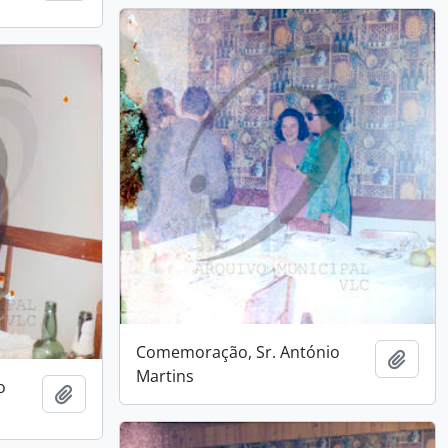
Comemoração, Sr. António
Add t
Martins
o
Add to clipboard