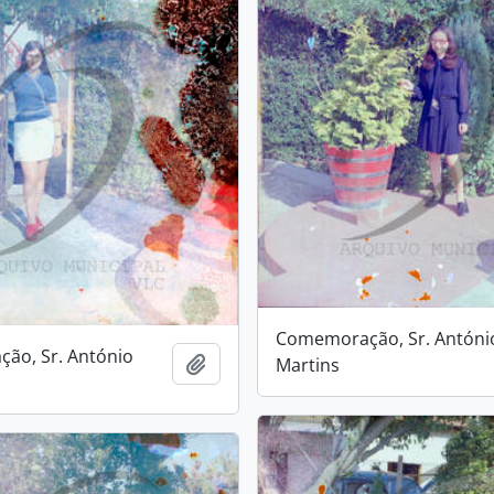
Comemoração, Sr. Antóni
ão, Sr. António
Add to clipboard
Martins