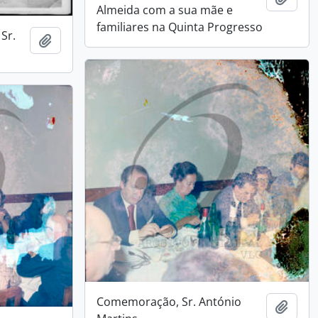
Almeida com a sua mãe e
familiares na Quinta Progresso
Sr.
Add to clipboard
Comemoração, Sr. António
Add t