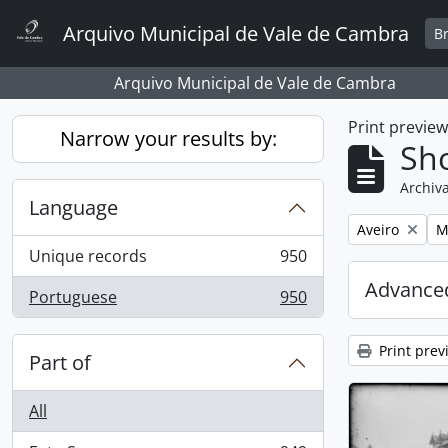
Skip to main content
Arquivo Municipal de Vale de Cambra
B
Arquivo Municipal de Vale de Cambra
Print previe
Narrow your results by:
Sho
Archiva
Language
Remove filter:
R
Aveiro
M
Unique records
950
, 950 results
Advanced
Portuguese
950
, 950 results
Print prev
Part of
All