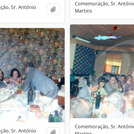
Comemoração, Sr. Antóni
ão, Sr. António
Add to clipboard
Martins
Comemoração, Sr. Antóni
ão, Sr. António
Add to clipboard
Martins