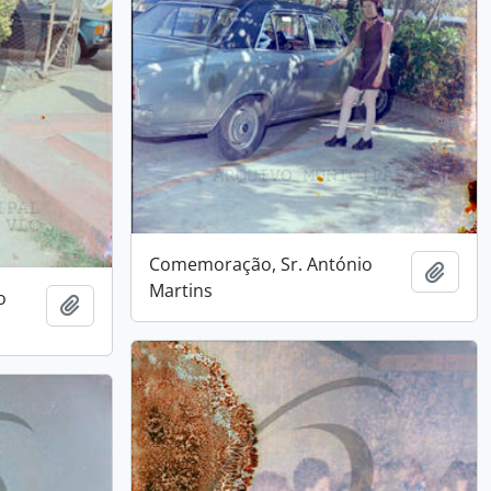
Comemoração, Sr. António
Add t
Martins
o
Add to clipboard