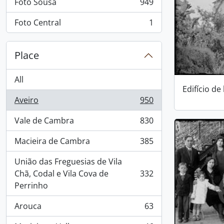
Foto Sousa
949
, 949 results
Foto Central
1
, 1 results
Place
All
Edifício de
Aveiro
950
, 950 results
Vale de Cambra
830
, 830 results
Macieira de Cambra
385
, 385 results
União das Freguesias de Vila
Chã, Codal e Vila Cova de
332
, 332 results
Perrinho
Arouca
63
, 63 results