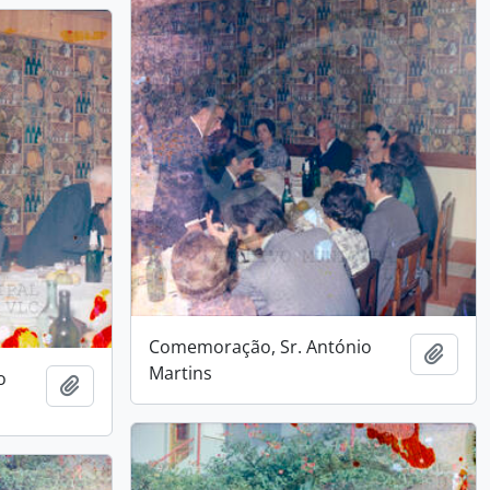
Comemoração, Sr. António
Add t
Martins
o
Add to clipboard