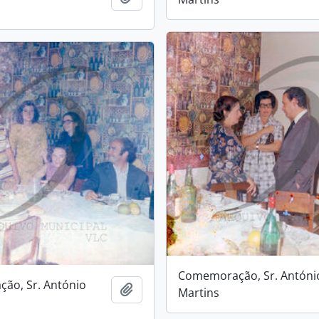
Comemoração, Sr. Antóni
ão, Sr. António
Add to clipboard
Martins