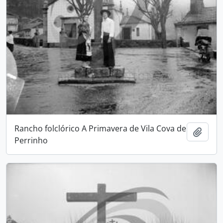
Rancho folclórico A Primavera de Vila Cova de
Adici
Perrinho