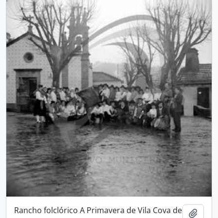
Rancho folclórico A Primavera de Vila Cova de
Adici