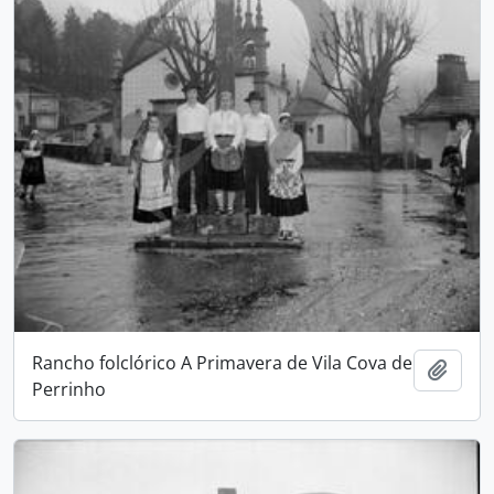
Rancho folclórico A Primavera de Vila Cova de
Adici
Perrinho