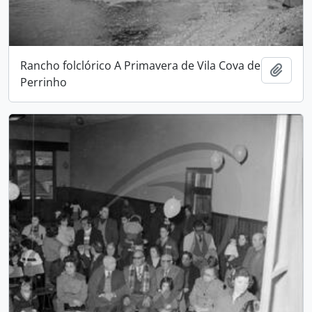
Rancho folclórico A Primavera de Vila Cova de
Adici
Perrinho