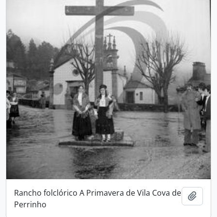
Rancho folclórico A Primavera de Vila Cova de
Adici
Perrinho