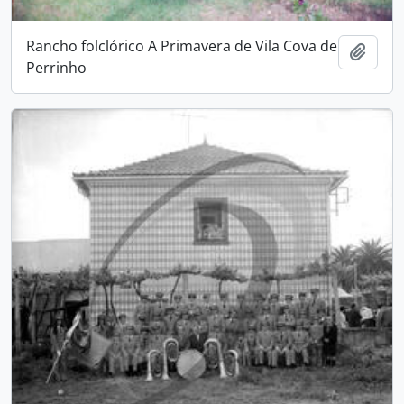
Rancho folclórico A Primavera de Vila Cova de
Adici
Perrinho