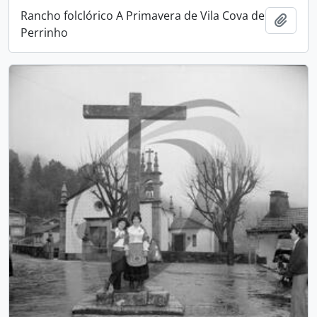
Rancho folclórico A Primavera de Vila Cova de
Adici
Perrinho