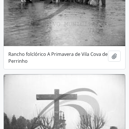
Rancho folclórico A Primavera de Vila Cova de
Adici
Perrinho