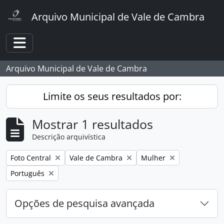
Skip to main content
Arquivo Municipal de Vale de Cambra
Toggle navigation
Arquivo Municipal de Vale de Cambra
Limite os seus resultados por:
Mostrar 1 resultados
Descrição arquivística
Remover filtro:
Remover filtro:
Remover filtro:
Foto Central
Vale de Cambra
Mulher
Remover filtro:
Português
Opções de pesquisa avançada