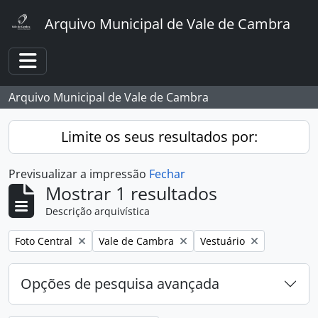
Skip to main content
Arquivo Municipal de Vale de Cambra
Toggle navigation
Arquivo Municipal de Vale de Cambra
Limite os seus resultados por:
Previsualizar a impressão
Fechar
Mostrar 1 resultados
Descrição arquivística
Remover filtro:
Remover filtro:
Remover filtro:
Foto Central
Vale de Cambra
Vestuário
Opções de pesquisa avançada