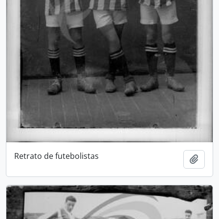
Retrato de futebolistas
Adici