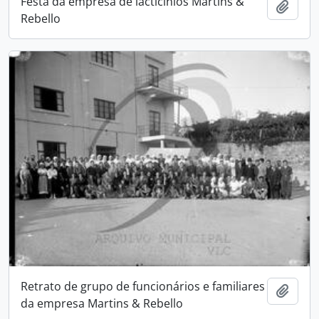
Festa da empresa de lactícinios Martins &
Adici
Rebello
Retrato de grupo de funcionários e familiares
Adici
da empresa Martins & Rebello