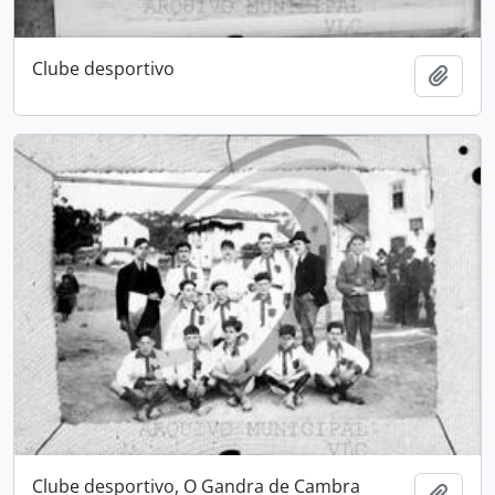
Clube desportivo
Adici
Clube desportivo, O Gandra de Cambra
Adici