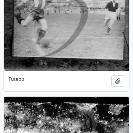
Futebol
Adici