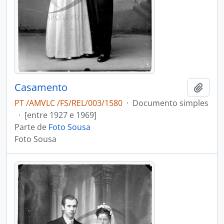
Casamento
Adici
PT /AMVLC /FS/REL/003/1580
·
Documento simples
·
[entre 1927 e 1969]
Parte de
Foto Sousa
Foto Sousa