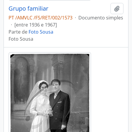
Grupo familiar
Adici
PT /AMVLC /FS/RET/002/1573
·
Documento simples
·
[entre 1936 e 1967]
Parte de
Foto Sousa
Foto Sousa