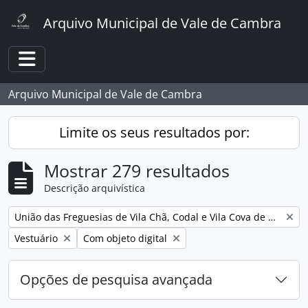
Skip to main content
Arquivo Municipal de Vale de Cambra
Toggle navigation
Arquivo Municipal de Vale de Cambra
Limite os seus resultados por:
Mostrar 279 resultados
Descrição arquivística
Remover filtro:
União das Freguesias de Vila Chã, Codal e Vila Cova de Perrinho
Remover filtro:
Remover filtro:
Vestuário
Com objeto digital
Opções de pesquisa avançada