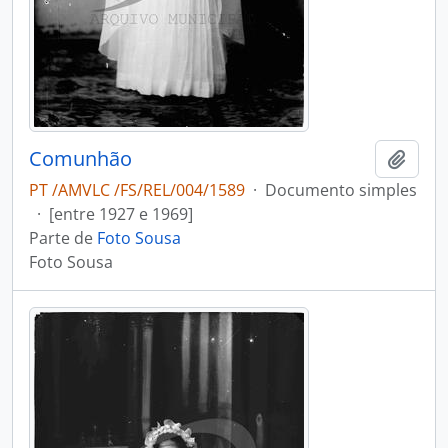
Comunhão
Adici
PT /AMVLC /FS/REL/004/1589
·
Documento simples
·
[entre 1927 e 1969]
Parte de
Foto Sousa
Foto Sousa