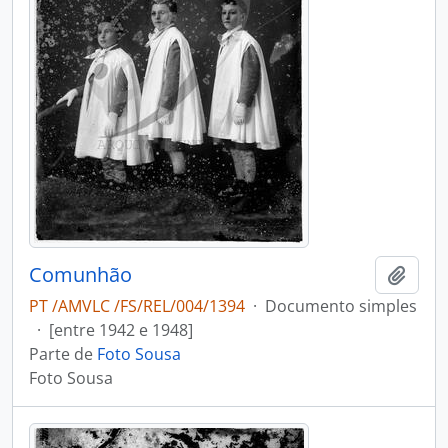
Comunhão
Adici
PT /AMVLC /FS/REL/004/1394
·
Documento simples
·
[entre 1942 e 1948]
Parte de
Foto Sousa
Foto Sousa