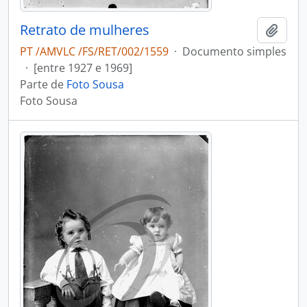
Retrato de mulheres
Adici
PT /AMVLC /FS/RET/002/1559
·
Documento simples
·
[entre 1927 e 1969]
Parte de
Foto Sousa
Foto Sousa