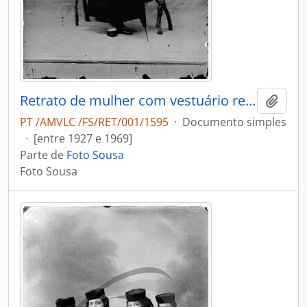
Retrato de mulher com vestuário regional
Adici
PT /AMVLC /FS/RET/001/1595
·
Documento simples
·
[entre 1927 e 1969]
Parte de
Foto Sousa
Foto Sousa