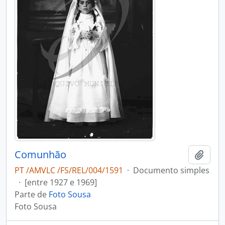
Comunhão
Adici
PT /AMVLC /FS/REL/004/1591
·
Documento simples
·
[entre 1927 e 1969]
Parte de
Foto Sousa
Foto Sousa