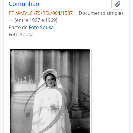
Comunhão
Adici
PT /AMVLC /FS/REL/004/1587
·
Documento simples
·
[entre 1927 e 1969]
Parte de
Foto Sousa
Foto Sousa