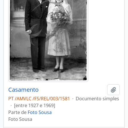
Casamento
Adici
PT /AMVLC /FS/REL/003/1581
·
Documento simples
·
[entre 1927 e 1969]
Parte de
Foto Sousa
Foto Sousa