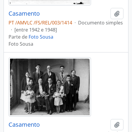
Casamento
Adici
PT /AMVLC /FS/REL/003/1414
·
Documento simples
·
[entre 1942 e 1948]
Parte de
Foto Sousa
Foto Sousa
Casamento
Adici