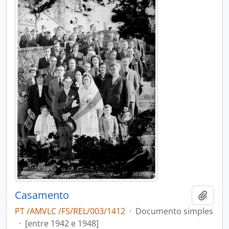
Casamento
Adici
PT /AMVLC /FS/REL/003/1412
·
Documento simples
·
[entre 1942 e 1948]