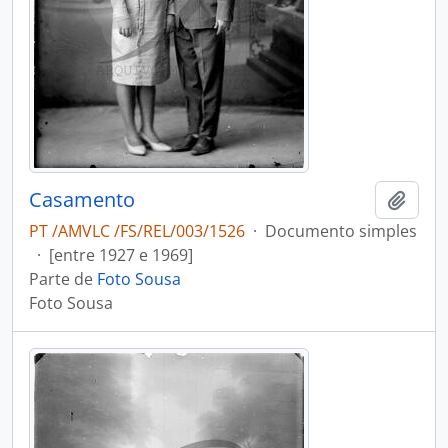
Casamento
Adici
PT /AMVLC /FS/REL/003/1526
·
Documento simples
·
[entre 1927 e 1969]
Parte de
Foto Sousa
Foto Sousa