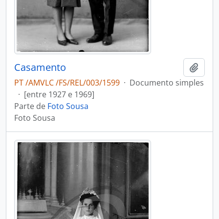
Casamento
Adici
PT /AMVLC /FS/REL/003/1599
·
Documento simples
·
[entre 1927 e 1969]
Parte de
Foto Sousa
Foto Sousa