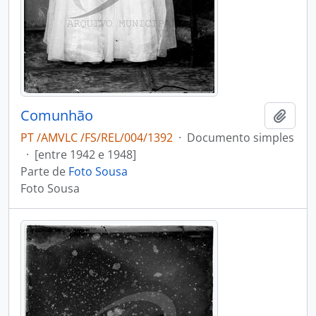
Comunhão
Adici
PT /AMVLC /FS/REL/004/1392
·
Documento simples
·
[entre 1942 e 1948]
Parte de
Foto Sousa
Foto Sousa