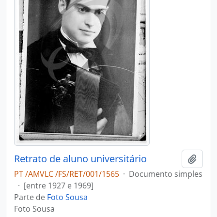
Retrato de aluno universitário
Adici
PT /AMVLC /FS/RET/001/1565
·
Documento simples
·
[entre 1927 e 1969]
Parte de
Foto Sousa
Foto Sousa