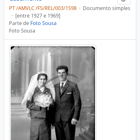
PT /AMVLC /FS/REL/003/1598
·
Documento simples
·
[entre 1927 e 1969]
Parte de
Foto Sousa
Foto Sousa