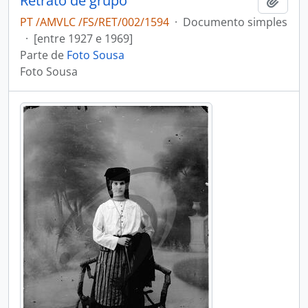
Retrato de grupo
Adici
PT /AMVLC /FS/RET/002/1594
·
Documento simples
·
[entre 1927 e 1969]
Parte de
Foto Sousa
Foto Sousa