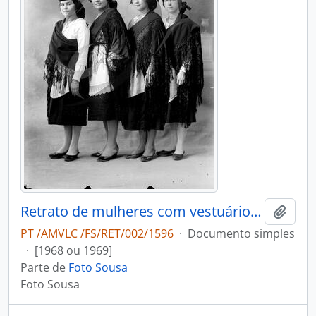
Retrato de mulheres com vestuário regional
Adici
PT /AMVLC /FS/RET/002/1596
·
Documento simples
·
[1968 ou 1969]
Parte de
Foto Sousa
Foto Sousa