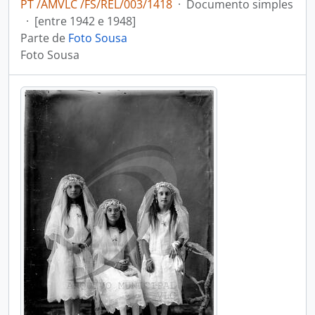
PT /AMVLC /FS/REL/003/1418
·
Documento simples
·
[entre 1942 e 1948]
Parte de
Foto Sousa
Foto Sousa