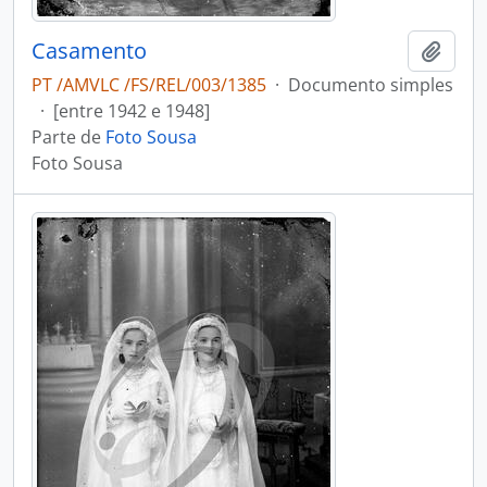
Casamento
Adici
PT /AMVLC /FS/REL/003/1385
·
Documento simples
·
[entre 1942 e 1948]
Parte de
Foto Sousa
Foto Sousa