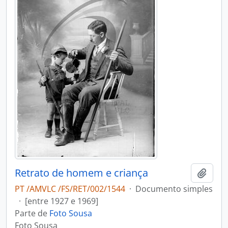
Retrato de homem e criança
Adici
PT /AMVLC /FS/RET/002/1544
·
Documento simples
·
[entre 1927 e 1969]
Parte de
Foto Sousa
Foto Sousa