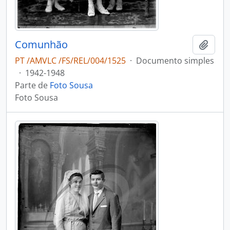
Comunhão
Adici
PT /AMVLC /FS/REL/004/1525
·
Documento simples
·
1942-1948
Parte de
Foto Sousa
Foto Sousa