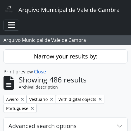
Skip to main content
Arquivo Municipal de Vale de Cambra
Toggle navigation
Arquivo Municipal de Vale de Cambra
Narrow your results by:
Print preview
Close
Showing 486 results
Archival description
Remove filter:
Remove filter:
Remove filter:
Aveiro
Vestuário
With digital objects
Remove filter:
Portuguese
Advanced search options