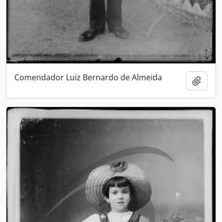
Comendador Luiz Bernardo de Almeida
Add t