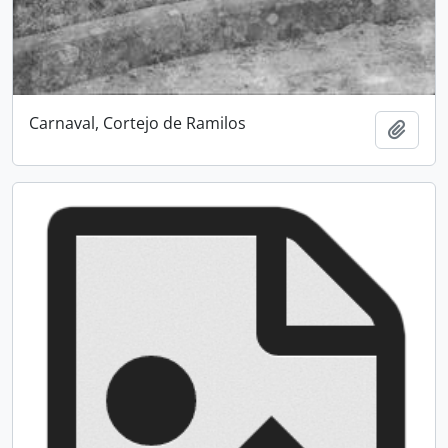
Carnaval, Cortejo de Ramilos
Add t