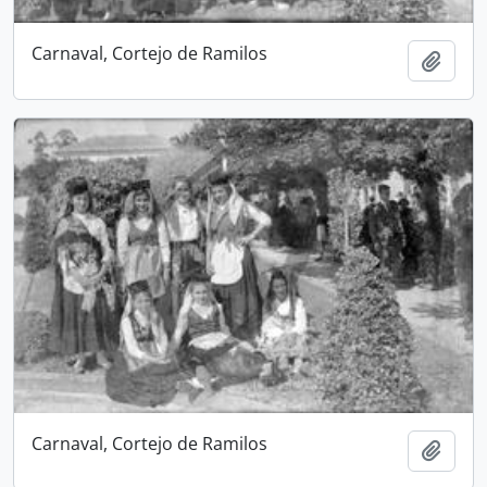
Carnaval, Cortejo de Ramilos
Add t
Carnaval, Cortejo de Ramilos
Add t