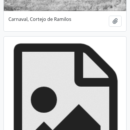
Carnaval, Cortejo de Ramilos
Add t