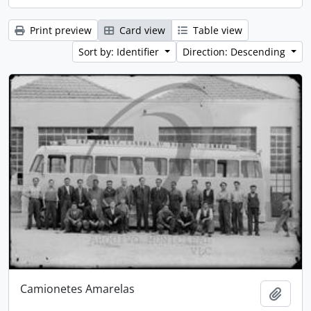
Print preview
Card view
Table view
Sort by: Identifier
Direction: Descending
Camionetes Amarelas
Add t