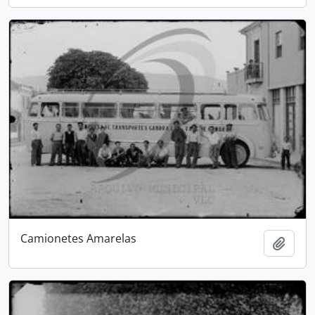
Camionetes Amarelas
Add t