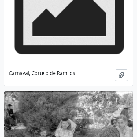
Carnaval, Cortejo de Ramilos
Add t