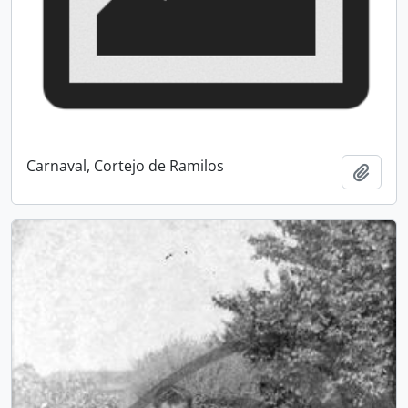
Carnaval, Cortejo de Ramilos
Add t