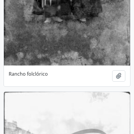
Rancho folclórico
Add t