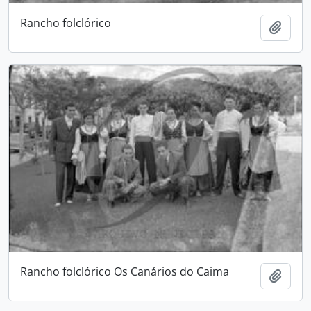
Rancho folclórico
Add t
Rancho folclórico Os Canários do Caima
Add t