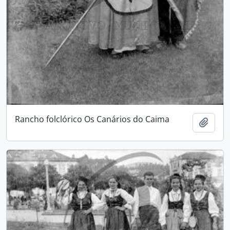
Rancho folclórico Os Canários do Caima
Add t