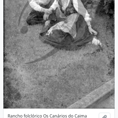
Rancho folclórico Os Canários do Caima
Add t