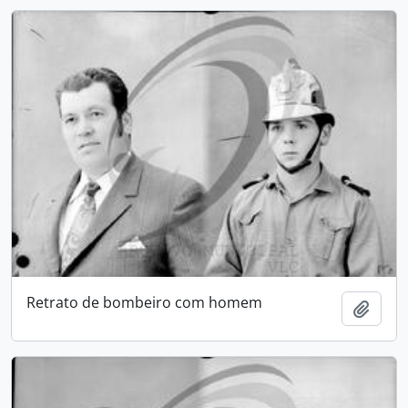
Retrato de bombeiro com homem
Add t