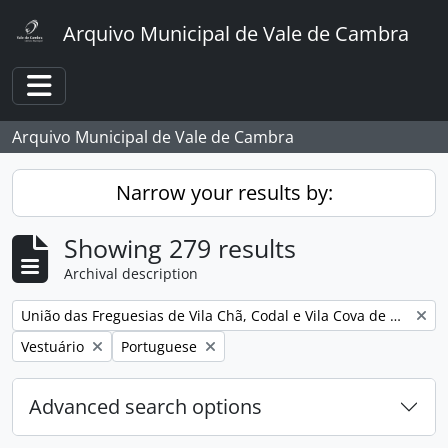
Skip to main content
Arquivo Municipal de Vale de Cambra
Toggle navigation
Arquivo Municipal de Vale de Cambra
Narrow your results by:
Showing 279 results
Archival description
Remove filter:
União das Freguesias de Vila Chã, Codal e Vila Cova de Perrinho
Remove filter:
Remove filter:
Vestuário
Portuguese
Advanced search options