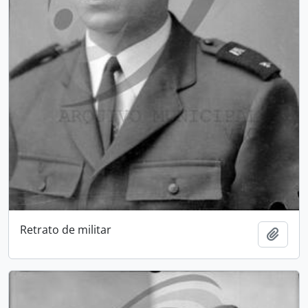
Retrato de militar
Add t