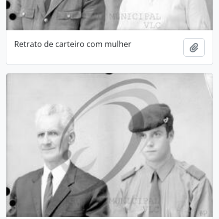
Retrato de carteiro com mulher
Add t