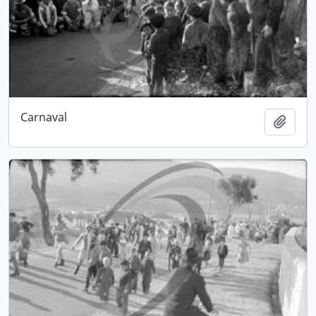
Carnaval
Add t