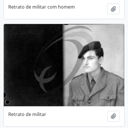
Retrato de militar com homem
Add t
Retrato de militar
Add t