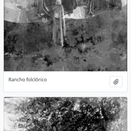
Rancho folclórico
Add t