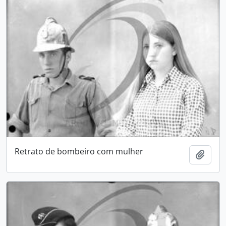
Retrato de bombeiro com mulher
Add t