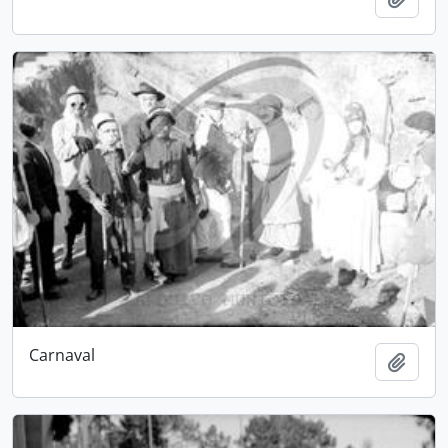
Carnaval
Add t