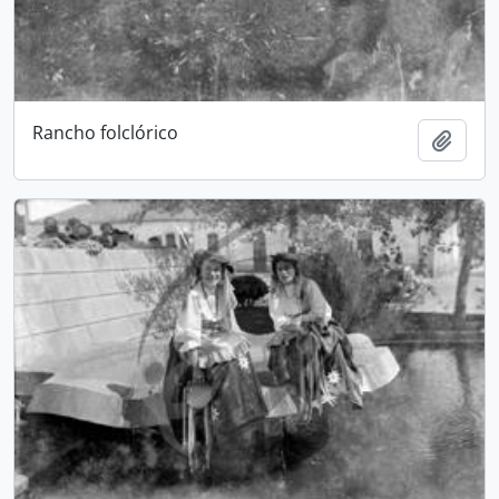
Rancho folclórico
Add t