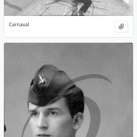
Carnaval
Add t