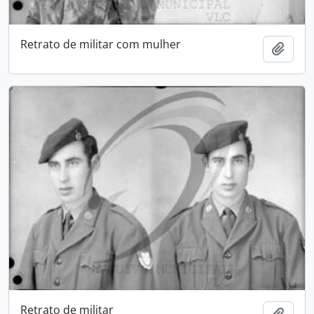
Retrato de militar com mulher
Add t
Retrato de militar
Add t