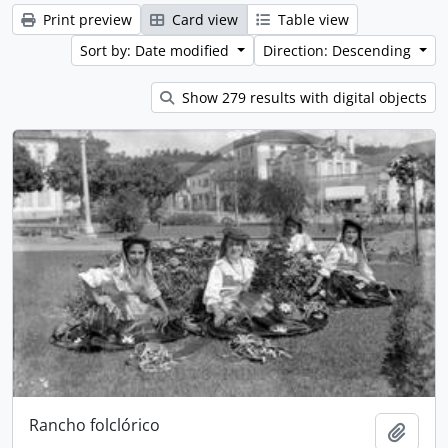
Print preview
Card view
Table view
Sort by: Date modified
Direction: Descending
Show 279 results with digital objects
Rancho folclórico
Add t