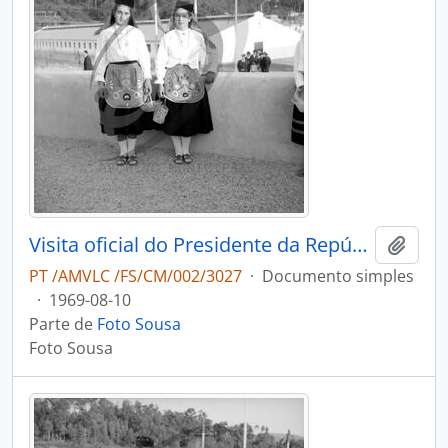
Visita oficial do Presidente da República, Américo de Deus Rodrigues Tomás
Adici
PT /AMVLC /FS/CM/002/3027
·
Documento simples
·
1969-08-10
Parte de
Foto Sousa
Foto Sousa