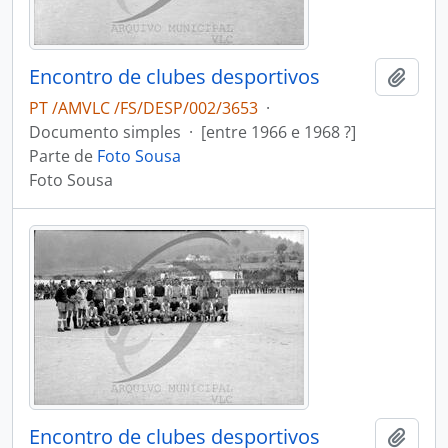
Encontro de clubes desportivos
Adici
PT /AMVLC /FS/DESP/002/3653
·
Documento simples
·
[entre 1966 e 1968 ?]
Parte de
Foto Sousa
Foto Sousa
Encontro de clubes desportivos
Adici