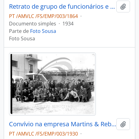
Retrato de grupo de funcionários e familiares da empresa Martins & Rebello
Adici
PT /AMVLC /FS/EMP/003/1864
·
Documento simples
·
1934
Parte de
Foto Sousa
Foto Sousa
Convívio na empresa Martins & Rebello
Adici
PT /AMVLC /FS/EMP/003/1930
·