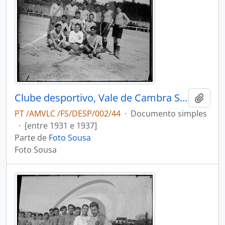
Clube desportivo, Vale de Cambra Sport Club
Adici
PT /AMVLC /FS/DESP/002/44
·
Documento simples
·
[entre 1931 e 1937]
Parte de
Foto Sousa
Foto Sousa