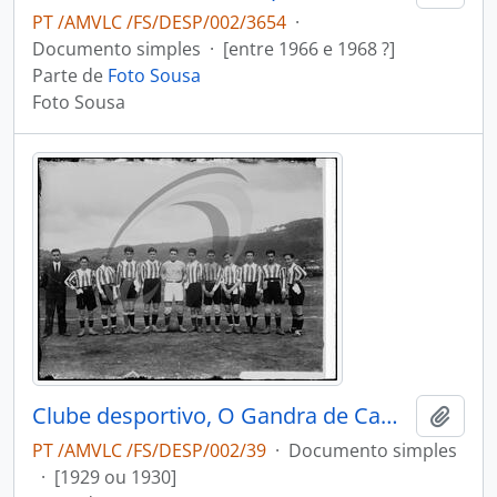
PT /AMVLC /FS/DESP/002/3654
·
Documento simples
·
[entre 1966 e 1968 ?]
Parte de
Foto Sousa
Foto Sousa
Clube desportivo, O Gandra de Cambra Futebol Clube
Adici
PT /AMVLC /FS/DESP/002/39
·
Documento simples
·
[1929 ou 1930]