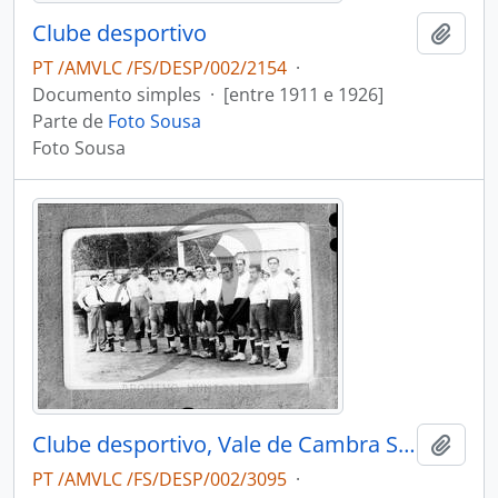
Clube desportivo
Adici
PT /AMVLC /FS/DESP/002/2154
·
Documento simples
·
[entre 1911 e 1926]
Parte de
Foto Sousa
Foto Sousa
Clube desportivo, Vale de Cambra Sport Club
Adici
PT /AMVLC /FS/DESP/002/3095
·