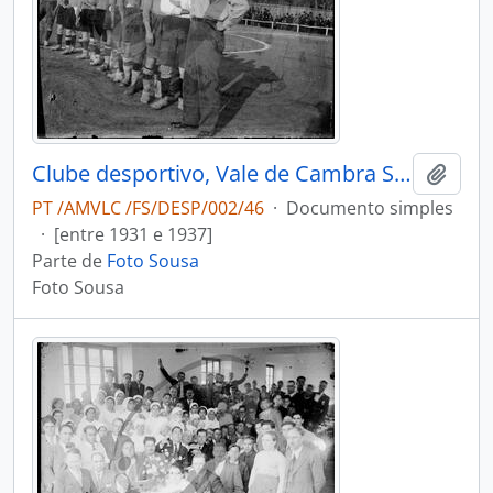
Clube desportivo, Vale de Cambra Sport Club
Adici
PT /AMVLC /FS/DESP/002/46
·
Documento simples
·
[entre 1931 e 1937]
Parte de
Foto Sousa
Foto Sousa