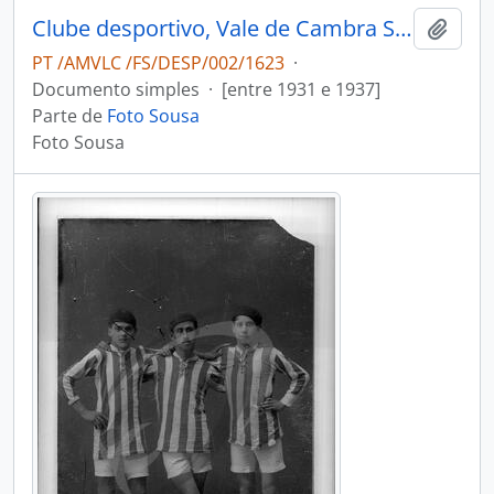
Clube desportivo, Vale de Cambra Sport Club
Adici
PT /AMVLC /FS/DESP/002/1623
·
Documento simples
·
[entre 1931 e 1937]
Parte de
Foto Sousa
Foto Sousa