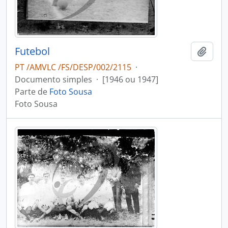
Futebol
Adici
PT /AMVLC /FS/DESP/002/2115
·
Documento simples
·
[1946 ou 1947]
Parte de
Foto Sousa
Foto Sousa