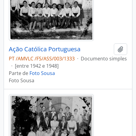
Ação Católica Portuguesa
Adici
PT /AMVLC /FS/ASS/003/1333
·
Documento simples
·
[entre 1942 e 1948]
Parte de
Foto Sousa
Foto Sousa