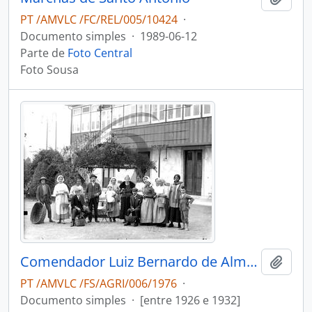
PT /AMVLC /FC/REL/005/10424
·
Documento simples
·
1989-06-12
Parte de
Foto Central
Foto Sousa
Comendador Luiz Bernardo de Almeida e esposa com os vindimadores na Quinta Progresso
Adici
PT /AMVLC /FS/AGRI/006/1976
·
Documento simples
·
[entre 1926 e 1932]