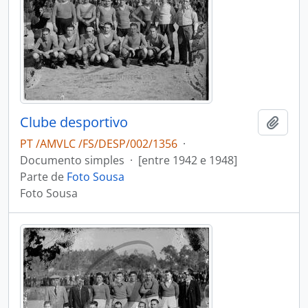
Clube desportivo
Adici
PT /AMVLC /FS/DESP/002/1356
·
Documento simples
·
[entre 1942 e 1948]
Parte de
Foto Sousa
Foto Sousa