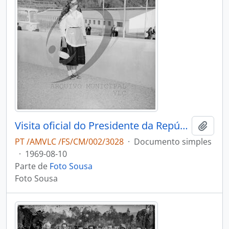
Visita oficial do Presidente da República, Américo de Deus Rodrigues Tomás
Adici
PT /AMVLC /FS/CM/002/3028
·
Documento simples
·
1969-08-10
Parte de
Foto Sousa
Foto Sousa