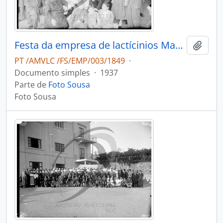
Festa da empresa de lactícinios Martins & Rebello
Adici
PT /AMVLC /FS/EMP/003/1849
·
Documento simples
·
1937
Parte de
Foto Sousa
Foto Sousa