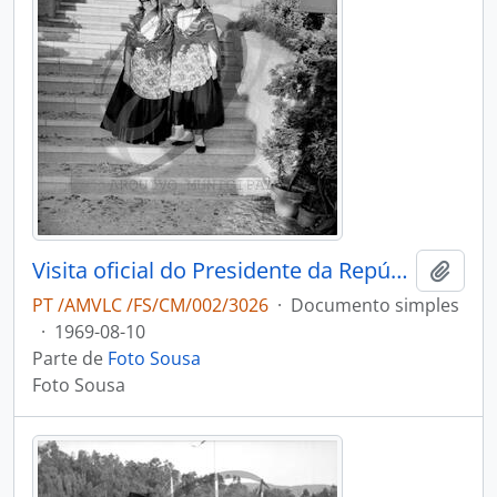
Visita oficial do Presidente da República, Américo de Deus Rodrigues Tomás
Adici
PT /AMVLC /FS/CM/002/3026
·
Documento simples
·
1969-08-10
Parte de
Foto Sousa
Foto Sousa