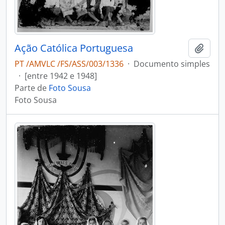
Ação Católica Portuguesa
Adici
PT /AMVLC /FS/ASS/003/1336
·
Documento simples
·
[entre 1942 e 1948]
Parte de
Foto Sousa
Foto Sousa