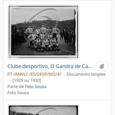
Clube desportivo, O Gandra de Cambra Futebol Clube
Adici
PT /AMVLC /FS/DESP/002/41
·
Documento simples
·
[1929 ou 1930]
Parte de
Foto Sousa
Foto Sousa