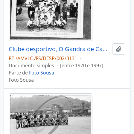
Clube desportivo, O Gandra de Cambra Futebol Clube
Adici
PT /AMVLC /FS/DESP/002/3131
·
Documento simples
·
[entre 1970 e 1997]
Parte de
Foto Sousa
Foto Sousa