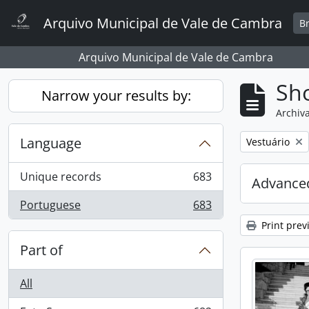
Skip to main content
Arquivo Municipal de Vale de Cambra
B
Arquivo Municipal de Vale de Cambra
Sho
Narrow your results by:
Archiva
Language
Remove filter:
Vestuário
Unique records
683
Advanced
, 683 results
Portuguese
683
, 683 results
Print prev
Part of
All