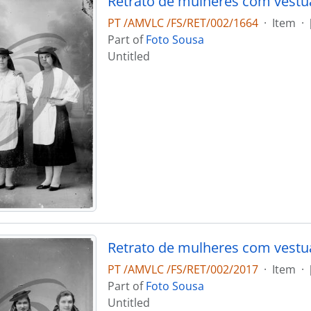
Retrato de mulheres com vestuá
PT /AMVLC /FS/RET/002/1664
·
Item
·
Part of
Foto Sousa
Untitled
Retrato de mulheres com vestuá
PT /AMVLC /FS/RET/002/2017
·
Item
·
Part of
Foto Sousa
Untitled