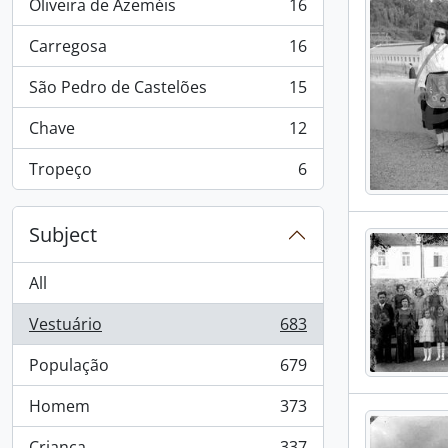
Oliveira de Azeméis
16
, 16 results
Carregosa
16
, 16 results
São Pedro de Castelões
15
, 15 results
Chave
12
, 12 results
Tropeço
6
, 6 results
Subject
All
Vestuário
683
, 683 results
População
679
, 679 results
Homem
373
, 373 results
Criança
337