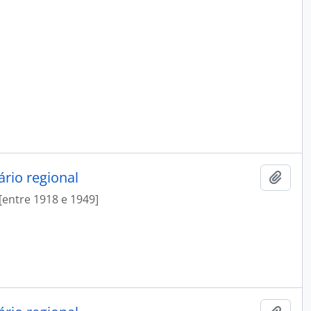
rio regional
Add t
[entre 1918 e 1949]