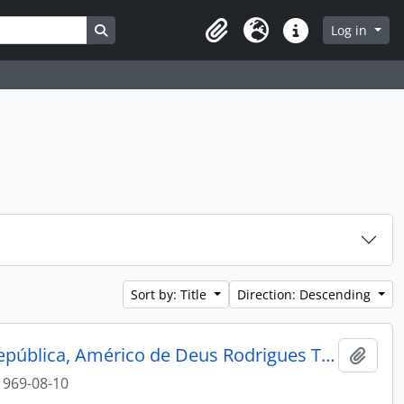
Search in browse page
Log in
Clipboard
Language
Quick links
Sort by: Title
Direction: Descending
Visita oficial do Presidente da República, Américo de Deus Rodrigues Tomás
Add t
1969-08-10