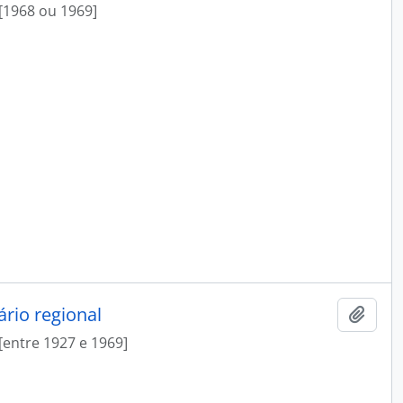
[1968 ou 1969]
rio regional
Add t
[entre 1927 e 1969]