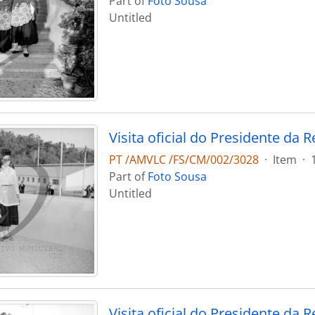
Part of
Foto Sousa
Untitled
PT /AMVLC /FS/CM/002/3028
·
Item
·
Part of
Foto Sousa
Untitled