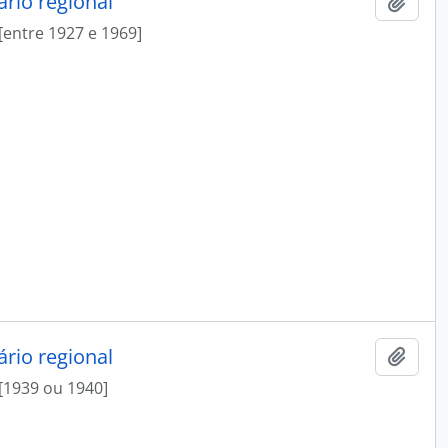
rio regional
Add t
[entre 1927 e 1969]
rio regional
Add t
[1939 ou 1940]