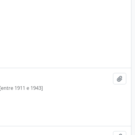
Add t
[entre 1911 e 1943]