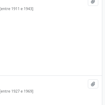
Add t
[entre 1911 e 1943]
Add t
[entre 1927 e 1969]