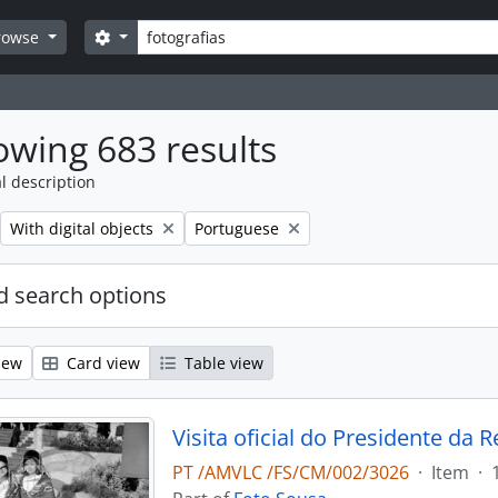
Search
Search options
rowse
wing 683 results
l description
Remove filter:
Remove filter:
With digital objects
Portuguese
 search options
iew
Card view
Table view
PT /AMVLC /FS/CM/002/3026
·
Item
·