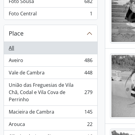
Foto Sousa
682
, 682 results
Foto Central
1
, 1 results
Place
All
Aveiro
486
, 486 results
Vale de Cambra
448
, 448 results
União das Freguesias de Vila
Chã, Codal e Vila Cova de
279
, 279 results
Perrinho
Macieira de Cambra
145
, 145 results
Arouca
22
, 22 results