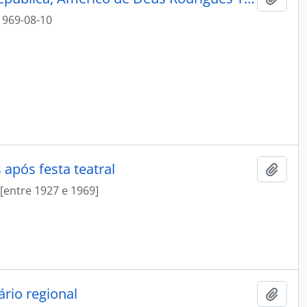
1969-08-10
 após festa teatral
Add t
[entre 1927 e 1969]
rio regional
Add t