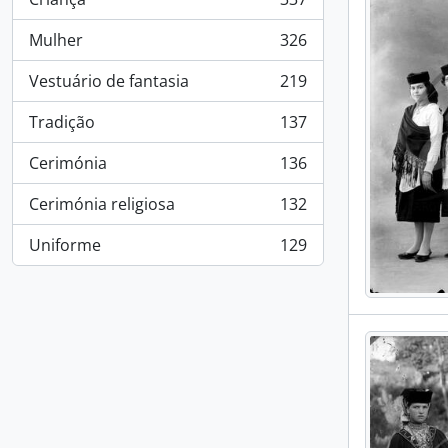
, 337 results
Mulher
326
, 326 results
Vestuário de fantasia
219
, 219 results
Tradição
137
, 137 results
Cerimónia
136
, 136 results
Cerimónia religiosa
132
, 132 results
Uniforme
129
, 129 results