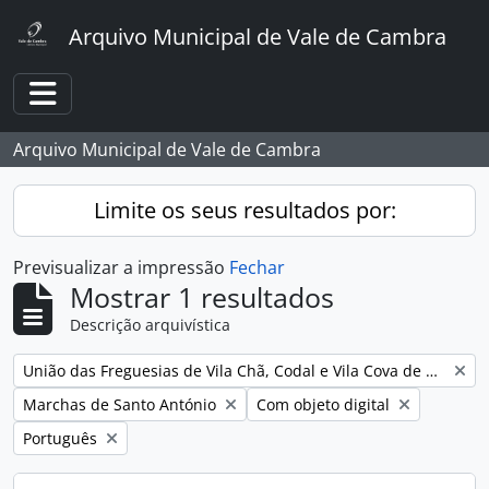
Skip to main content
Arquivo Municipal de Vale de Cambra
Toggle navigation
Arquivo Municipal de Vale de Cambra
Limite os seus resultados por:
Previsualizar a impressão
Fechar
Mostrar 1 resultados
Descrição arquivística
Remover filtro:
União das Freguesias de Vila Chã, Codal e Vila Cova de Perrinho
Remover filtro:
Remover filtro:
Marchas de Santo António
Com objeto digital
Remover filtro:
Português