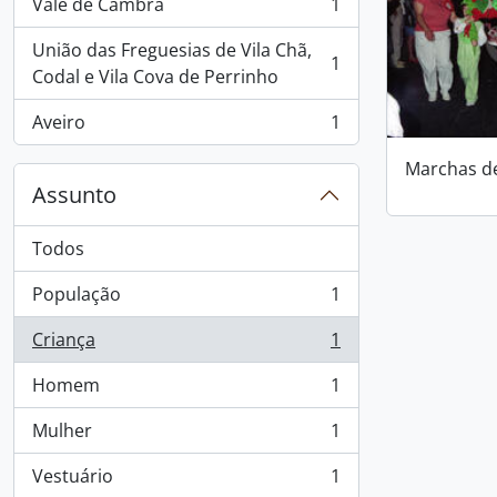
Vale de Cambra
1
, 1 resultados
União das Freguesias de Vila Chã,
1
, 1 resultados
Codal e Vila Cova de Perrinho
Aveiro
1
, 1 resultados
Marchas d
Assunto
Todos
População
1
, 1 resultados
Criança
1
, 1 resultados
Homem
1
, 1 resultados
Mulher
1
, 1 resultados
Vestuário
1
, 1 resultados