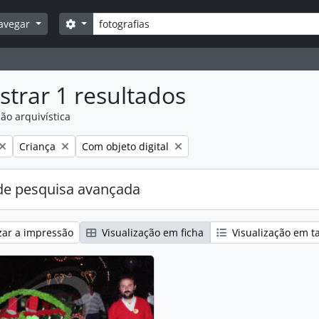
Pesquisar
Opções de busca
avegar
trar 1 resultados
ão arquivística
:
Remover filtro:
Remover filtro:
Criança
Com objeto digital
e pesquisa avançada
zar a impressão
Visualização em ficha
Visualização em t