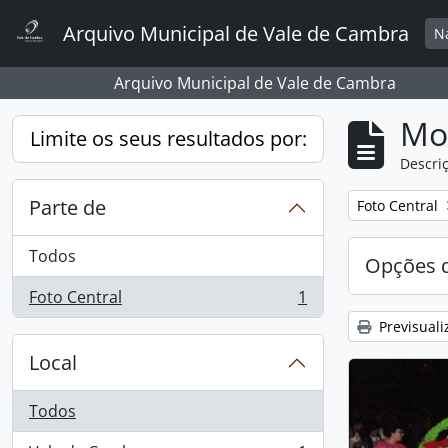
Skip to main content
Arquivo Municipal de Vale de Cambra
N
Arquivo Municipal de Vale de Cambra
Mos
Limite os seus resultados por:
Descriç
Parte de
Remover filtro
Foto Central
Todos
Opções d
Foto Central
1
, 1 resultados
Previsuali
Local
Todos