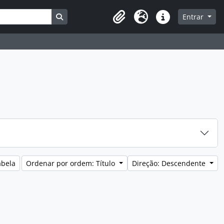
Busque na página de navegação
Entrar
Clipboard
Idioma
Ligações rápidas
abela
Ordenar por ordem: Título
Direção: Descendente