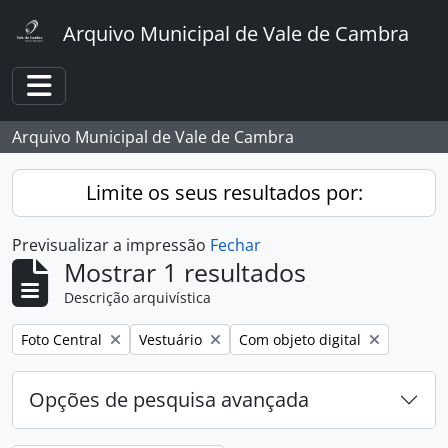
Skip to main content
Arquivo Municipal de Vale de Cambra
Toggle navigation
Arquivo Municipal de Vale de Cambra
Limite os seus resultados por:
Previsualizar a impressão
Fechar
Mostrar 1 resultados
Descrição arquivística
Remover filtro:
Remover filtro:
Remover filtro:
Foto Central
Vestuário
Com objeto digital
Opções de pesquisa avançada