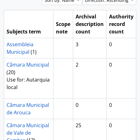
Sort by: Name
Direction: Ascending
Archival
Authority
Scope
description
record
Subjects term
note
count
count
Assembleia
3
0
Municipal
(1)
Câmara Municipal
2
0
(20)
Use for: Autarquia
local
Câmara Municipal
0
0
de Arouca
Câmara Municipal
25
0
de Vale de