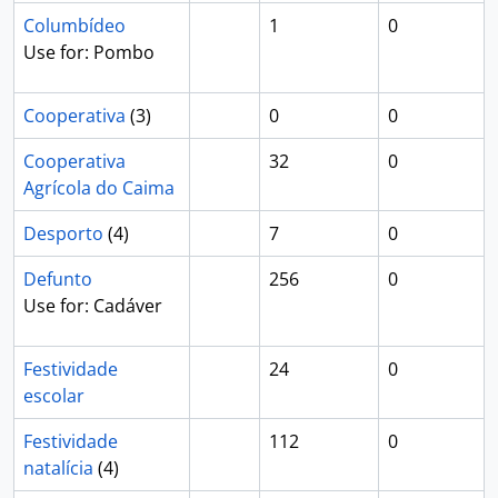
Columbídeo
1
0
Use for: Pombo
Cooperativa
(3)
0
0
Cooperativa
32
0
Agrícola do Caima
Desporto
(4)
7
0
Defunto
256
0
Use for: Cadáver
Festividade
24
0
escolar
Festividade
112
0
natalícia
(4)