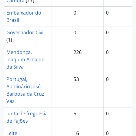
Cambra
(17)
Embaixador do
0
0
Brasil
Governador Civil
0
0
(1)
Mendonça,
226
0
Joaquim Arnaldo
da Silva
Portugal,
53
0
Apolinário José
Barbosa da Cruz
Vaz
Junta de freguesia
5
0
de Fajões
Leite
16
0