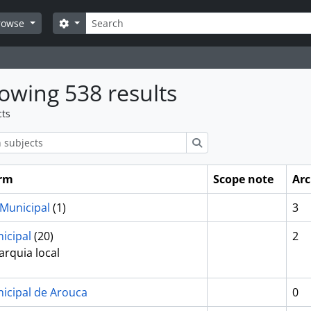
Search
Search options
rowse
owing 538 results
cts
ions
Search
erm
Scope note
Arc
Municipal
(1)
3
icipal
(20)
2
arquia local
icipal de Arouca
0