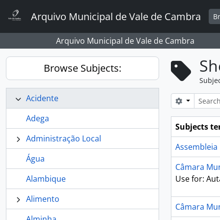
Skip to main content
Arquivo Municipal de Vale de Cambra
B
Arquivo Municipal de Vale de Cambra
Sh
Browse Subjects:
Subje
Acidente
Search opt
Adega
Subjects t
Administração Local
Assembleia 
Água
Câmara Mun
Alambique
Use for: Aut
Alimento
Câmara Mun
Alminha