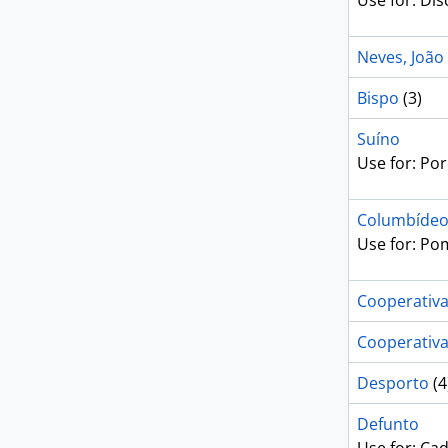
Use for: Di
Neves, João
Bispo
(3)
Suíno
Use for: Po
Columbíde
Use for: P
Cooperativ
Cooperativa
Desporto
(4
Defunto