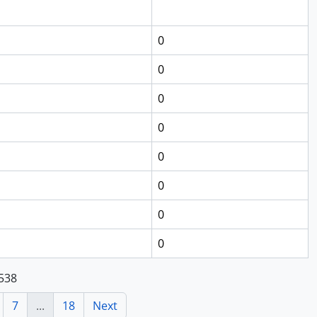
0
0
0
0
0
0
0
0
 538
7
...
18
Next