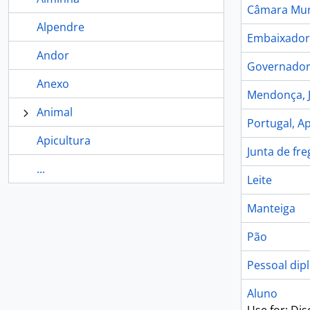
Câmara Mun
Alpendre
Embaixador 
Andor
Governador 
Anexo
Mendonça, J
Animal
Portugal, A
Apicultura
Junta de fre
...
Leite
Manteiga
Pão
Pessoal dip
Aluno