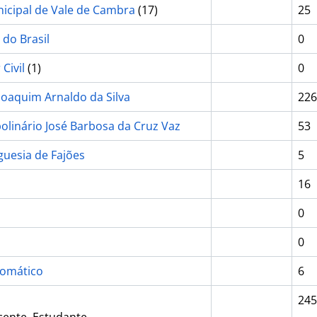
icipal de Vale de Cambra
(17)
25
do Brasil
0
Civil
(1)
0
oaquim Arnaldo da Silva
226
polinário José Barbosa da Cruz Vaz
53
guesia de Fajões
5
16
0
0
lomático
6
245