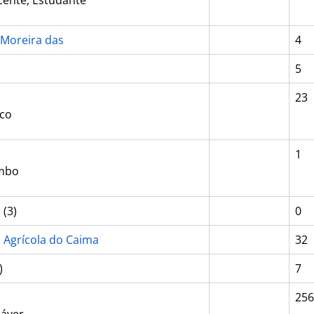
scente, Estudante
 Moreira das
4
5
23
rco
o
1
ombo
a
(3)
0
 Agrícola do Caima
32
)
7
256