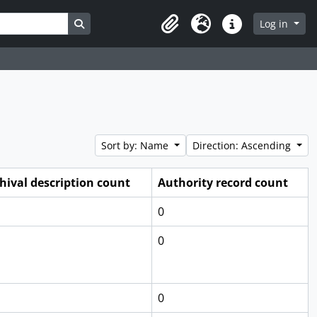
Search in browse page
Log in
Clipboard
Language
Quick links
Sort by: Name
Direction: Ascending
hival description count
Authority record count
0
0
0