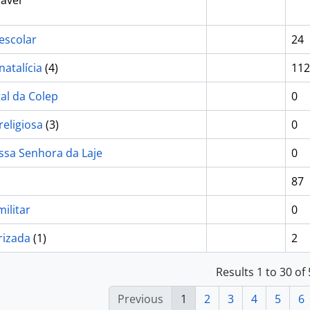
dáver
escolar
24
natalícia
(4)
112
tal da Colep
0
religiosa
(3)
0
ssa Senhora da Laje
0
87
ilitar
0
rizada
(1)
2
Results 1 to 30 of
Previous
1
2
3
4
5
6