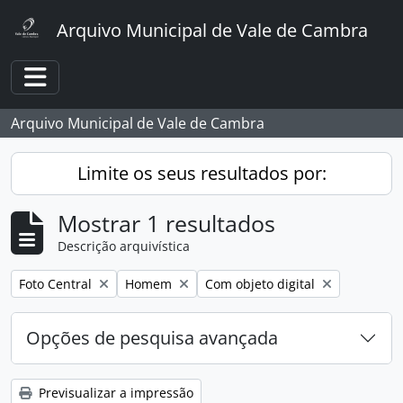
Skip to main content
Arquivo Municipal de Vale de Cambra
Toggle navigation
Arquivo Municipal de Vale de Cambra
Limite os seus resultados por:
Mostrar 1 resultados
Descrição arquivística
Remover filtro:
Remover filtro:
Remover filtro:
Foto Central
Homem
Com objeto digital
Opções de pesquisa avançada
Previsualizar a impressão