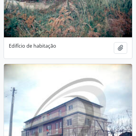
Edifício de habitação
Add t