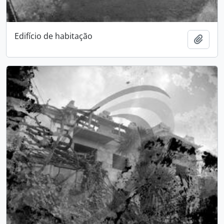
Edifício de habitação
Add t