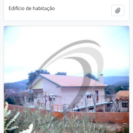
Edifício de habitação
Add t