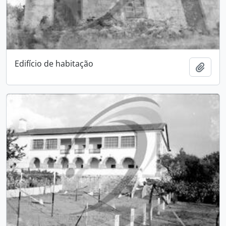
Edifício de habitação
Add t