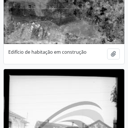
Edifício de habitação em construção
Add t