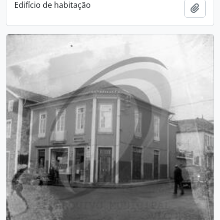
Edifício de habitação
Add t