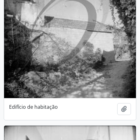
Edifício de habitação
Add t