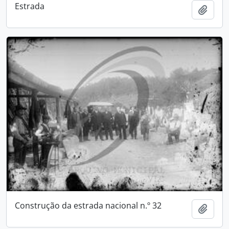
Estrada
Add t
Construção da estrada nacional n.º 32
Add t