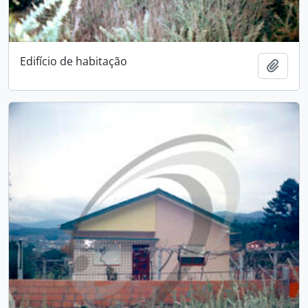
Edifício de habitação
Add t