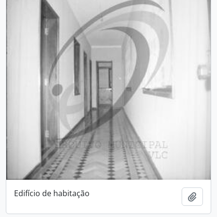
Edifício de habitação
Add t