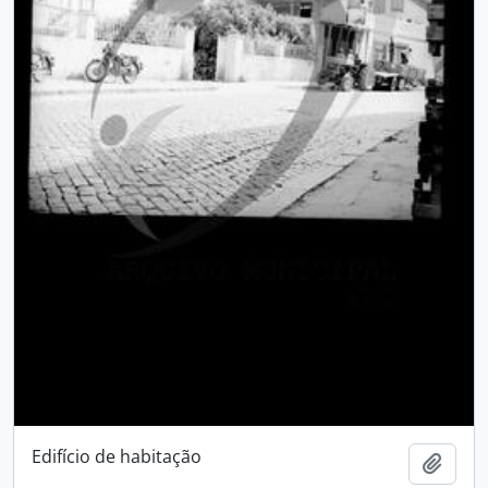
Edifício de habitação
Add t