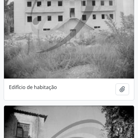
Edifício de habitação
Add t