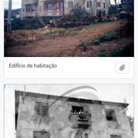
Edifício de habitação
Add t