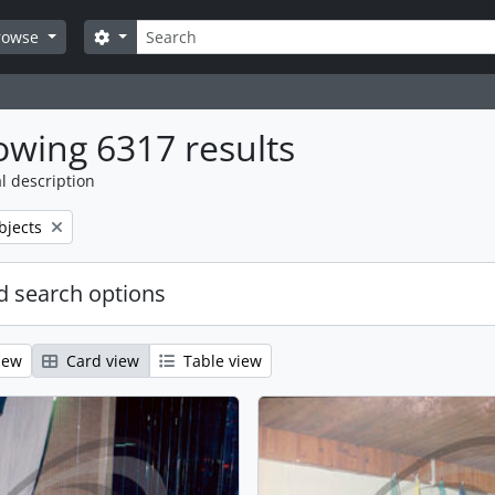
Search
Search options
rowse
wing 6317 results
l description
bjects
 search options
iew
Card view
Table view