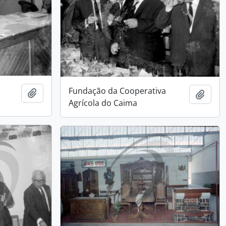
Fundação da Cooperativa
Add to clipboard
Add t
Agrícola do Caima