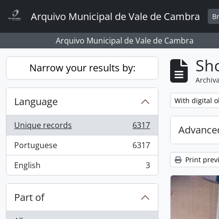
Skip to main content
Arquivo Municipal de Vale de Cambra
B
Arquivo Municipal de Vale de Cambra
Sho
Narrow your results by:
Archiva
Language
Remove filter:
With digital o
Unique records
6317
Advanced
, 6317 results
Portuguese
6317
, 6317 results
Print prev
English
3
, 3 results
Part of