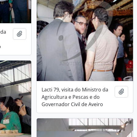
 da
Add to clipboard
o
Lacti 79, visita do Ministro da
Add t
Agricultura e Pescas e do
Governador Civil de Aveiro