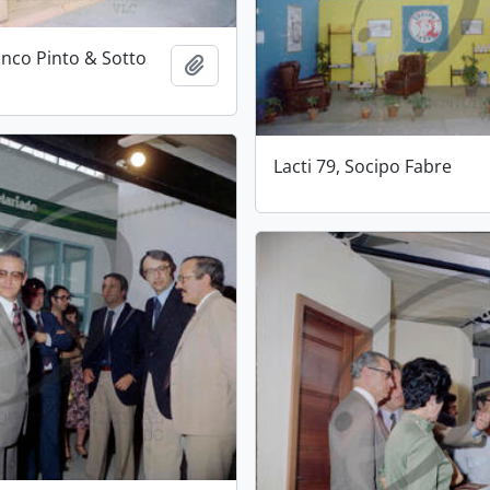
anco Pinto & Sotto
Add to clipboard
Lacti 79, Socipo Fabre