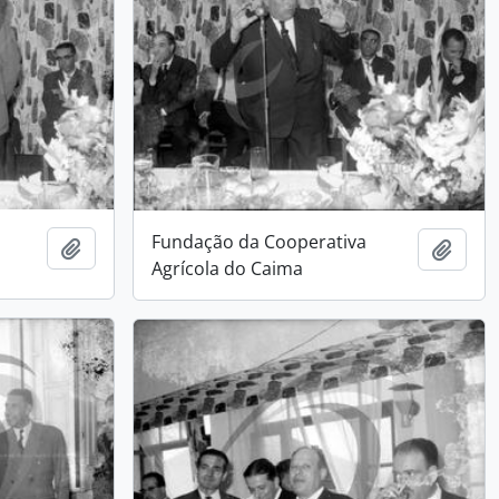
Fundação da Cooperativa
Add to clipboard
Add t
Agrícola do Caima