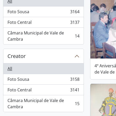
All
Foto Sousa
3164
, 3164 results
Foto Central
3137
, 3137 results
Câmara Municipal de Vale de
14
, 14 results
Cambra
Creator
4º Anivers
All
de Vale d
Foto Sousa
3158
, 3158 results
Foto Central
3141
, 3141 results
Câmara Municipal de Vale de
15
, 15 results
Cambra