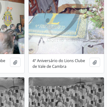
ube
4º Aniversário do Lions Clube
Add to clipboard
Add t
de Vale de Cambra