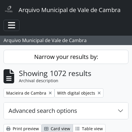
Skip to main content
Arquivo Municipal de Vale de Cambra
Toggle navigation
Arquivo Municipal de Vale de Cambra
Narrow your results by:
Showing 1072 results
Archival description
Remove filter:
Remove filter:
Macieira de Cambra
With digital objects
Advanced search options
Print preview
Card view
Table view