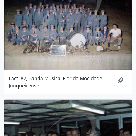
Lacti 82, Banda Musical Flor da Mocidade
Add t
Junqueirense