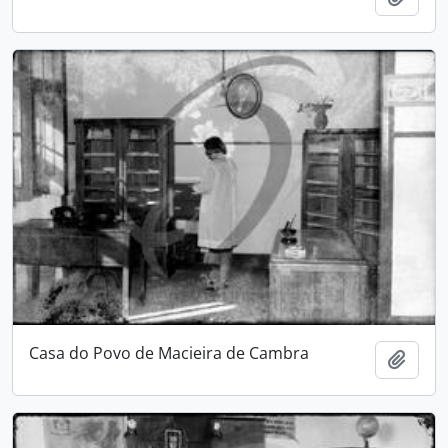
Casa do Povo de Macieira de Cambra
Add t