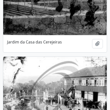
Jardim da Casa das Cerejeiras
Add t