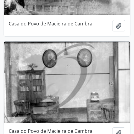
Casa do Povo de Macieira de Cambra
Add t
Casa do Povo de Macieira de Cambra
Add t