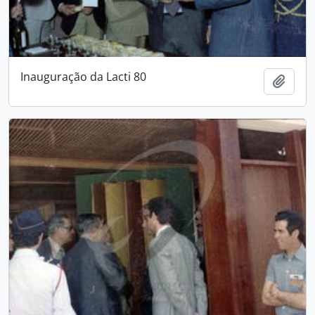
Inauguração da Lacti 80
Add t