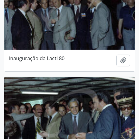
Inauguração da Lacti 80
Add t