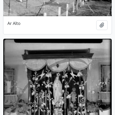
Ar Alto
Add t