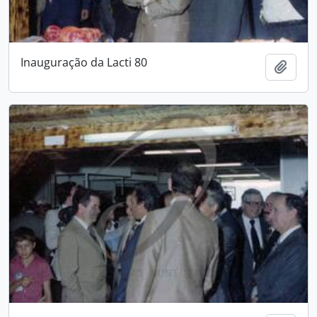
Inauguração da Lacti 80
Add t