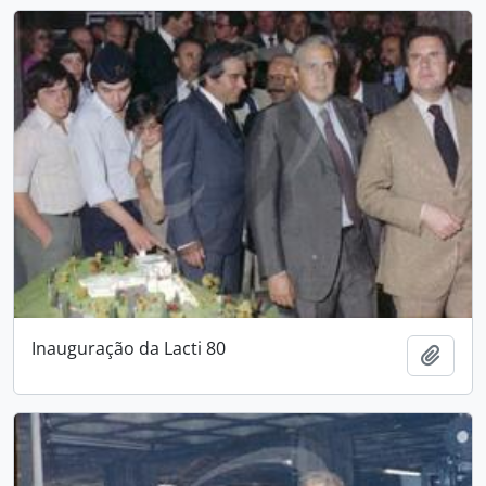
Inauguração da Lacti 80
Add t