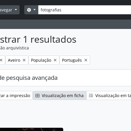
Pesquisar
Opções de busca
avegar
trar 1 resultados
ão arquivística
:
Remover filtro:
Remover filtro:
Remover filtro:
Aveiro
População
Português
e pesquisa avançada
zar a impressão
Visualização em ficha
Visualização em t