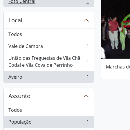
Foto Central
1
, 1 resultados
Local
Todos
Vale de Cambra
1
, 1 resultados
União das Freguesias de Vila Chã,
1
, 1 resultados
Codal e Vila Cova de Perrinho
Marchas d
Aveiro
1
, 1 resultados
Assunto
Todos
População
1
, 1 resultados