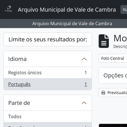
Skip to main content
Arquivo Municipal de Vale de Cambra
N
Arquivo Municipal de Vale de Cambra
Mos
Limite os seus resultados por:
Descriç
Idioma
Remover filtro
Foto Central
Registos únicos
1
Opções d
, 1 resultados
Português
1
, 1 resultados
Previsuali
Parte de
Todos