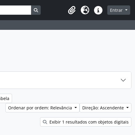
Busque na página de navegação
Entrar
Clipboard
Idioma
Ligações rápidas
abela
Ordenar por ordem: Relevância
Direção: Ascendente
Exibir 1 resultados com objetos digitais