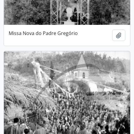
Missa Nova do Padre Gregório
Add t