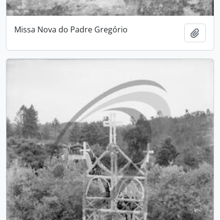
Missa Nova do Padre Gregório
Add t