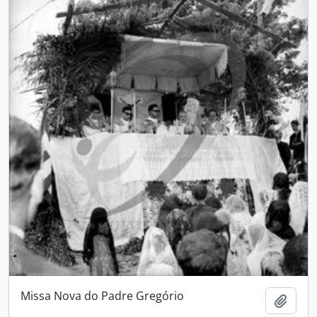
Missa Nova do Padre Gregório
Add t