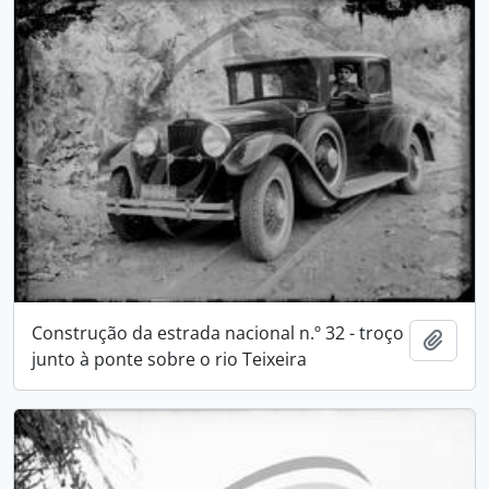
Construção da estrada nacional n.º 32 - troço
Add t
junto à ponte sobre o rio Teixeira