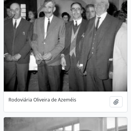
Rodoviária Oliveira de Azeméis
Add t