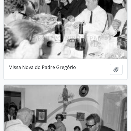
Missa Nova do Padre Gregório
Add t