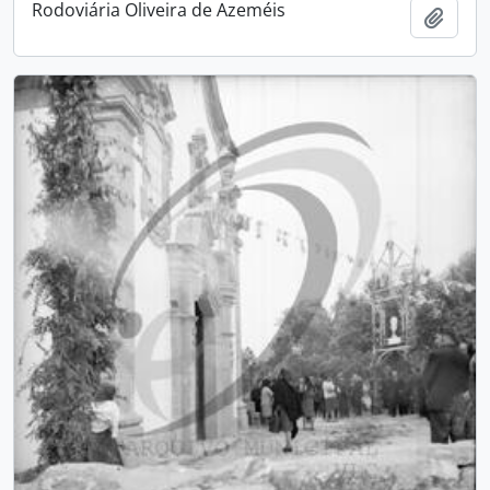
Rodoviária Oliveira de Azeméis
Add t