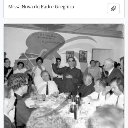
Missa Nova do Padre Gregório
Add t