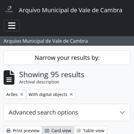
Skip to main content
Arquivo Municipal de Vale de Cambra
Toggle navigation
Arquivo Municipal de Vale de Cambra
Narrow your results by:
Showing 95 results
Archival description
Remove filter:
Remove filter:
Arões
With digital objects
Advanced search options
Print preview
Card view
Table view