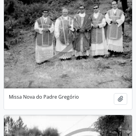
Missa Nova do Padre Gregório
Add t