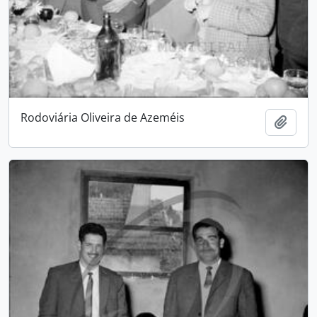
Rodoviária Oliveira de Azeméis
Add t