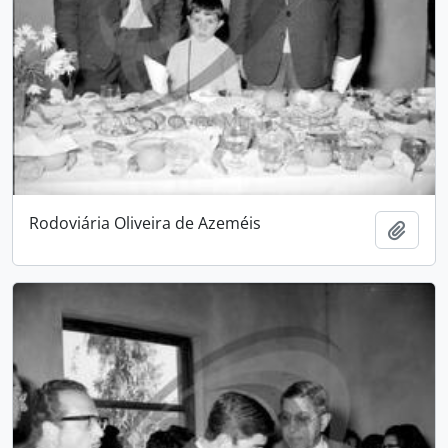
Rodoviária Oliveira de Azeméis
Add t