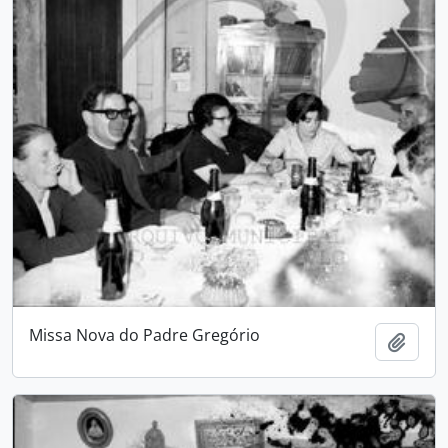
Missa Nova do Padre Gregório
Add t