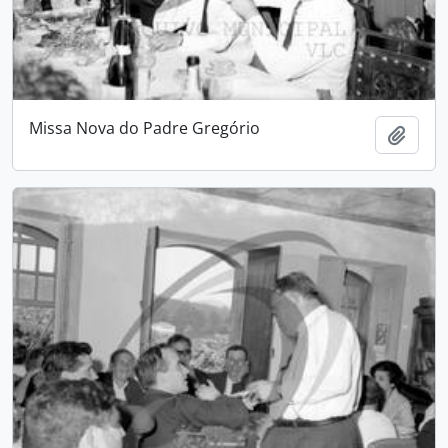
Missa Nova do Padre Gregório
Add t