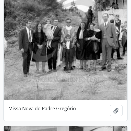
Missa Nova do Padre Gregório
Add t