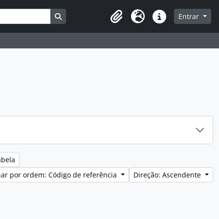
Busque na página de navegação
Entrar
Clipboard
Idioma
Ligações rápidas
abela
ar por ordem: Código de referência
Direção: Ascendente