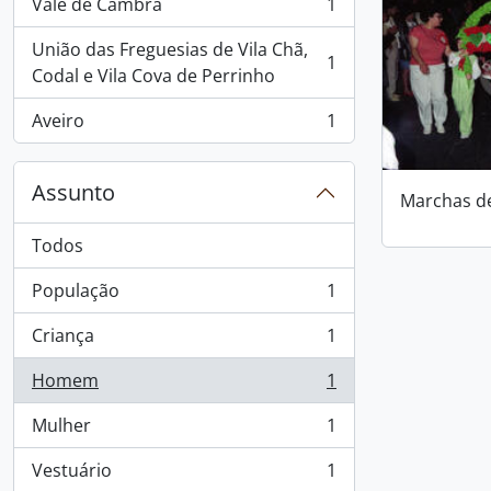
Vale de Cambra
1
, 1 resultados
União das Freguesias de Vila Chã,
1
, 1 resultados
Codal e Vila Cova de Perrinho
Aveiro
1
, 1 resultados
Assunto
Marchas d
Todos
População
1
, 1 resultados
Criança
1
, 1 resultados
Homem
1
, 1 resultados
Mulher
1
, 1 resultados
Vestuário
1
, 1 resultados