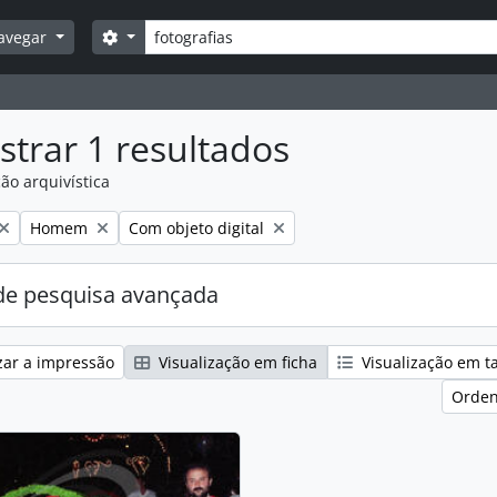
Pesquisar
Opções de busca
avegar
trar 1 resultados
ão arquivística
:
Remover filtro:
Remover filtro:
Homem
Com objeto digital
e pesquisa avançada
zar a impressão
Visualização em ficha
Visualização em t
Orden