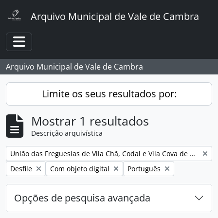
Skip to main content
Arquivo Municipal de Vale de Cambra
Toggle navigation
Arquivo Municipal de Vale de Cambra
Limite os seus resultados por:
Mostrar 1 resultados
Descrição arquivística
Remover filtro:
União das Freguesias de Vila Chã, Codal e Vila Cova de Perrinho
Remover filtro:
Remover filtro:
Remover filtro:
Desfile
Com objeto digital
Português
Opções de pesquisa avançada