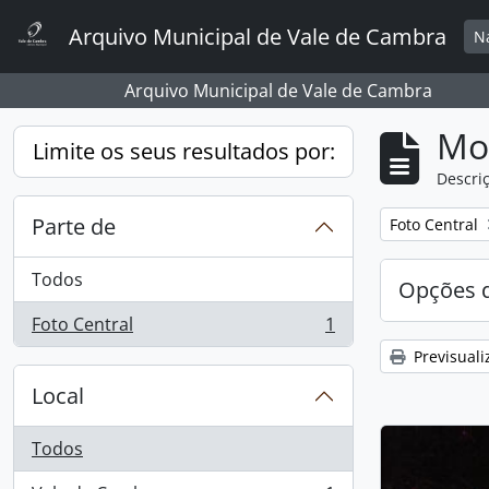
Skip to main content
Arquivo Municipal de Vale de Cambra
N
Arquivo Municipal de Vale de Cambra
Mos
Limite os seus resultados por:
Descriç
Parte de
Remover filtro
Foto Central
Todos
Opções d
Foto Central
1
, 1 resultados
Previsuali
Local
Todos