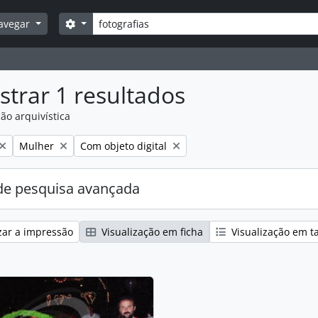
Pesquisar
Opções de busca
avegar
trar 1 resultados
ão arquivística
:
Remover filtro:
Remover filtro:
Mulher
Com objeto digital
e pesquisa avançada
zar a impressão
Visualização em ficha
Visualização em t