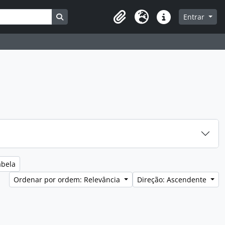
Busque na página de navegação
Entrar
Clipboard
Idioma
Ligações rápidas
abela
Ordenar por ordem: Relevância
Direção: Ascendente