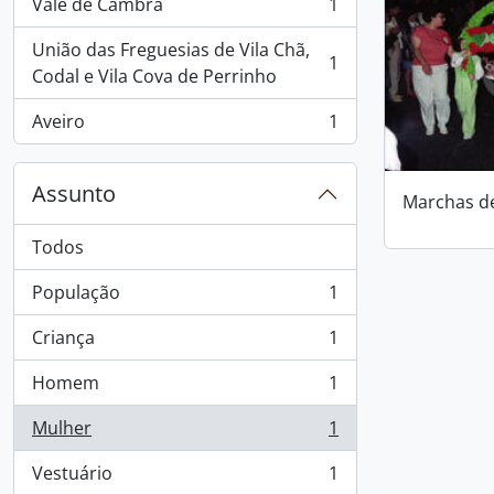
Vale de Cambra
1
, 1 resultados
União das Freguesias de Vila Chã,
1
, 1 resultados
Codal e Vila Cova de Perrinho
Aveiro
1
, 1 resultados
Assunto
Marchas d
Todos
População
1
, 1 resultados
Criança
1
, 1 resultados
Homem
1
, 1 resultados
Mulher
1
, 1 resultados
Vestuário
1
, 1 resultados