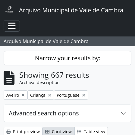
Skip to main content
Arquivo Municipal de Vale de Cambra
Toggle navigation
Arquivo Municipal de Vale de Cambra
Narrow your results by:
Showing 667 results
Archival description
Remove filter:
Remove filter:
Remove filter:
Aveiro
Criança
Portuguese
Advanced search options
Print preview
Card view
Table view