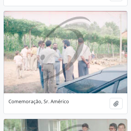
Comemoração, Sr. Américo
Add t