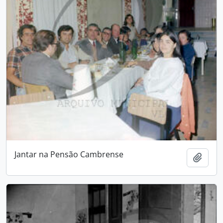
Jantar na Pensão Cambrense
Add t