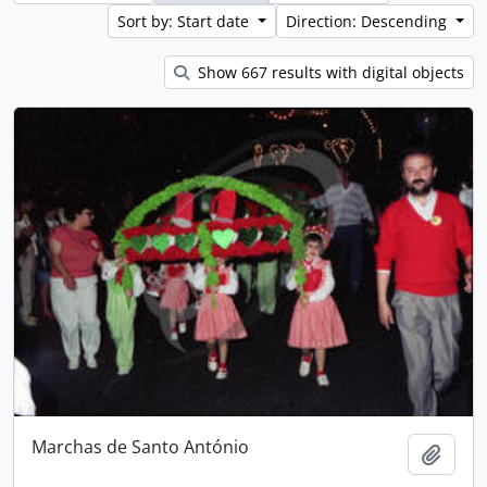
Sort by: Start date
Direction: Descending
Show 667 results with digital objects
Marchas de Santo António
Add t