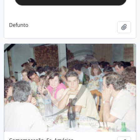
Defunto
Add t