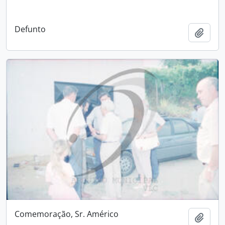
Defunto
Add t
Comemoração, Sr. Américo
Add t