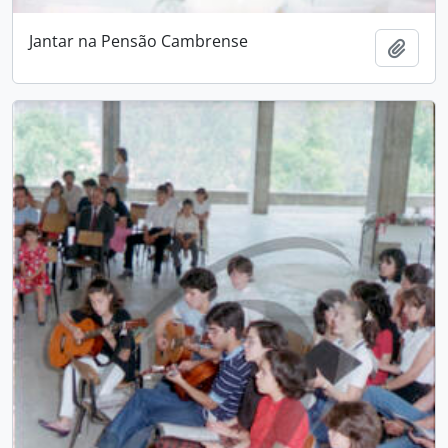
Jantar na Pensão Cambrense
Add t