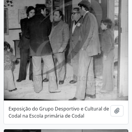
Exposição do Grupo Desportivo e Cultural de
Add t
Codal na Escola primária de Codal