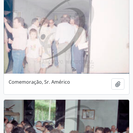
Comemoração, Sr. Américo
Add t