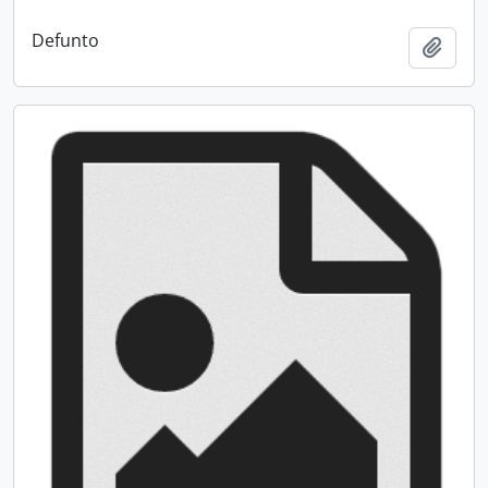
Defunto
Add t