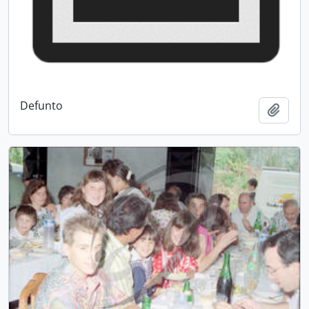
Defunto
Add t