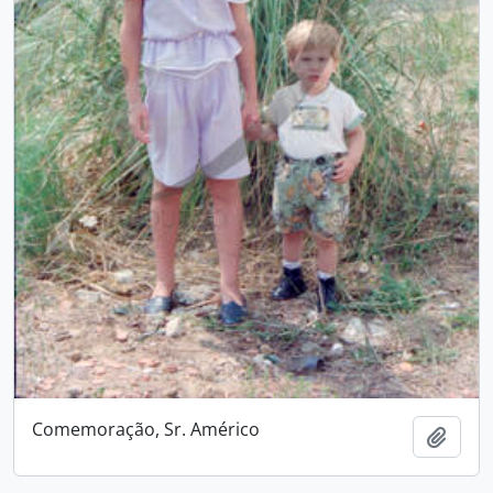
Comemoração, Sr. Américo
Add t