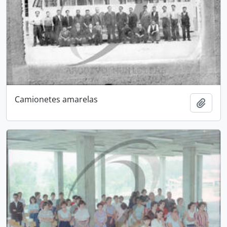
Camionetes amarelas
Add t