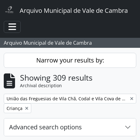
Skip to main content
Arquivo Municipal de Vale de Cambra
Toggle navigation
Arquivo Municipal de Vale de Cambra
Narrow your results by:
Showing 309 results
Archival description
Remove filter:
União das Freguesias de Vila Chã, Codal e Vila Cova de Perrinho
Remove filter:
Criança
Advanced search options