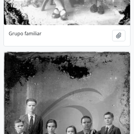
Grupo familiar
Add t