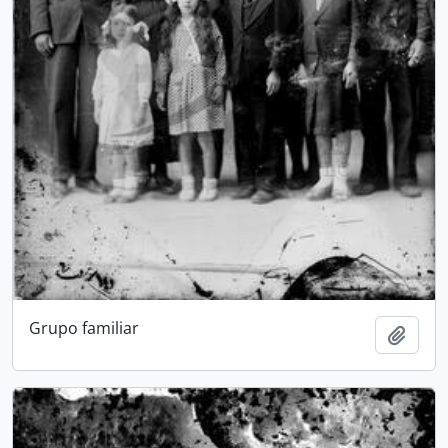
Grupo familiar
Add t