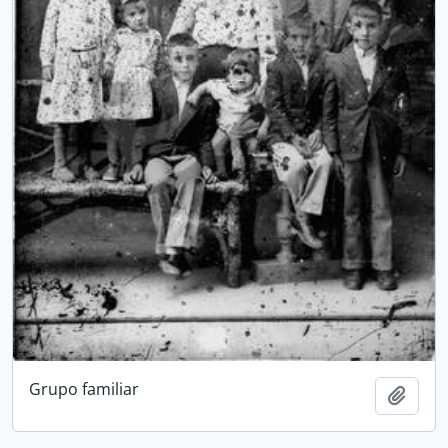
Grupo familiar
Add t