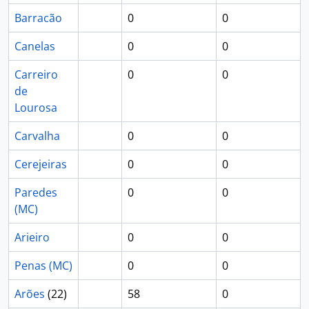
Barracão
0
0
Canelas
0
0
Carreiro
0
0
de
Lourosa
Carvalha
0
0
Cerejeiras
0
0
Paredes
0
0
(MC)
Arieiro
0
0
Penas (MC)
0
0
Arões
(22)
58
0