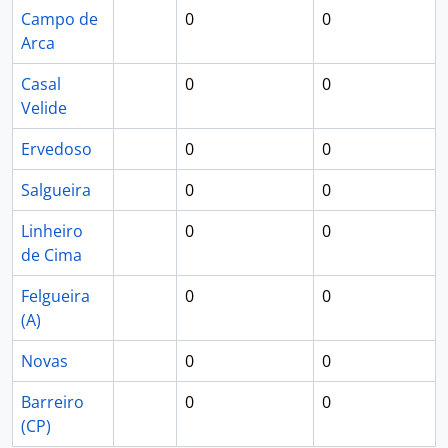
Campo de
0
0
Arca
Casal
0
0
Velide
Ervedoso
0
0
Salgueira
0
0
Linheiro
0
0
de Cima
Felgueira
0
0
(A)
Novas
0
0
Barreiro
0
0
(CP)