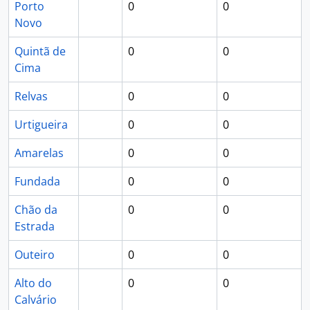
Porto
0
0
Novo
Quintã de
0
0
Cima
Relvas
0
0
Urtigueira
0
0
Amarelas
0
0
Fundada
0
0
Chão da
0
0
Estrada
Outeiro
0
0
Alto do
0
0
Calvário