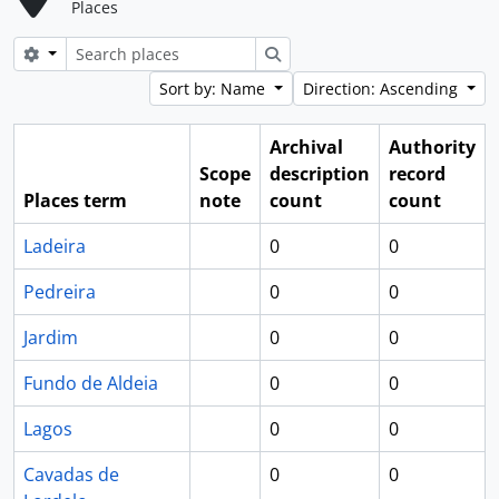
Places
Search options
Search
Sort by: Name
Direction: Ascending
Archival
Authority
Scope
description
record
Places term
note
count
count
Ladeira
0
0
Pedreira
0
0
Jardim
0
0
Fundo de Aldeia
0
0
Lagos
0
0
Cavadas de
0
0