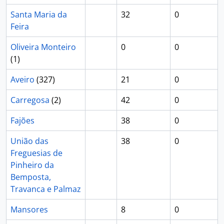
Santa Maria da
32
0
Feira
Oliveira Monteiro
0
0
(1)
Aveiro
(327)
21
0
Carregosa
(2)
42
0
Fajões
38
0
União das
38
0
Freguesias de
Pinheiro da
Bemposta,
Travanca e Palmaz
Mansores
8
0