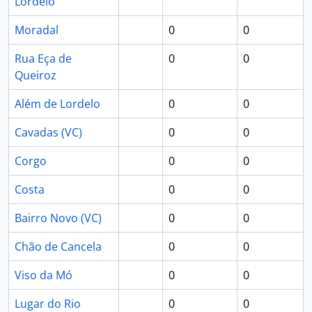
Lordelo
Moradal
0
0
Rua Eça de
0
0
Queiroz
Além de Lordelo
0
0
Cavadas (VC)
0
0
Corgo
0
0
Costa
0
0
Bairro Novo (VC)
0
0
Chão de Cancela
0
0
Viso da Mó
0
0
Lugar do Rio
0
0