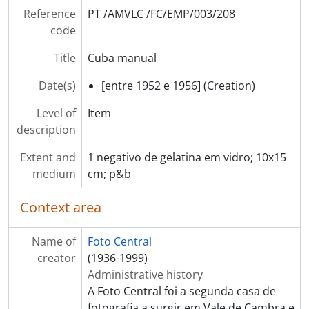
Reference
PT /AMVLC /FC/EMP/003/208
code
Title
Cuba manual
Date(s)
[entre 1952 e 1956] (Creation)
Level of
Item
description
Extent and
1 negativo de gelatina em vidro; 10x15
medium
cm; p&b
Context area
Name of
Foto Central
creator
(1936-1999)
Administrative history
A Foto Central foi a segunda casa de
fotografia a surgir em Vale de Cambra e