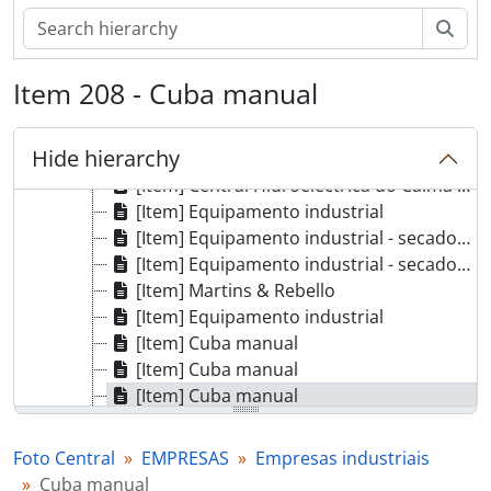
[Item] Martins & Rebello - Fabrico de manteiga
[Item] Martins & Rebello - Cuba manual
Sear
[Item] Martins & Rebello - Fabrico de manteiga
[Item] Martins & Rebello
Item 208 - Cuba manual
[Item] Martins & Rebello - cuba manual
[Item] Martins & Rebello - Fabrico de manteiga
Hide hierarchy
[Item] Central Hidroeléctrica do Caima Lda
[Item] Central Hidroeléctrica do Caima Lda
[Item] Equipamento industrial
[Item] Equipamento industrial - secador de caseína
[Item] Equipamento industrial - secador de caseína
[Item] Martins & Rebello
[Item] Equipamento industrial
[Item] Cuba manual
[Item] Cuba manual
[Item] Cuba manual
[Item] Bilha para transporte de leite
[Item] Lacto Lusa, Lda
Foto Central
EMPRESAS
Empresas industriais
[Item] Lacto lusa, Lda
Cuba manual