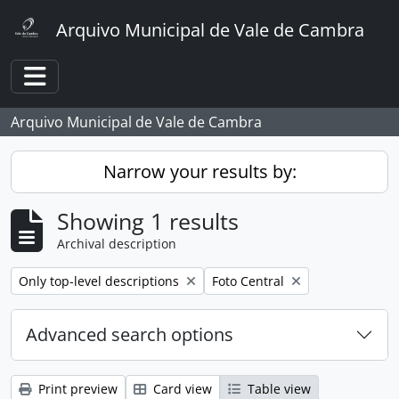
Skip to main content
Arquivo Municipal de Vale de Cambra
Toggle navigation
Arquivo Municipal de Vale de Cambra
Narrow your results by:
Showing 1 results
Archival description
Remove filter:
Remove filter:
Only top-level descriptions
Foto Central
Advanced search options
Print preview
Card view
Table view