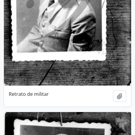
Retrato de militar
Add t