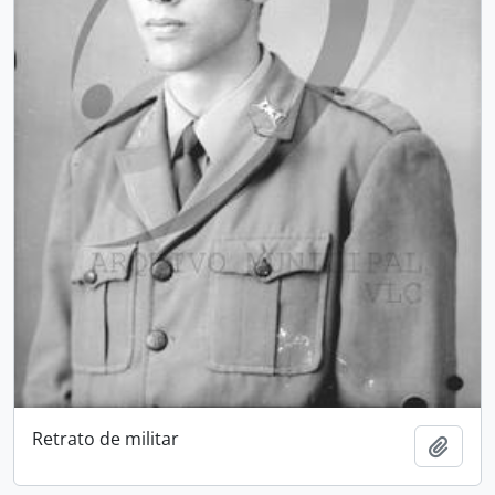
Retrato de militar
Add t