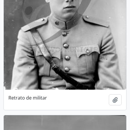
Retrato de militar
Add t