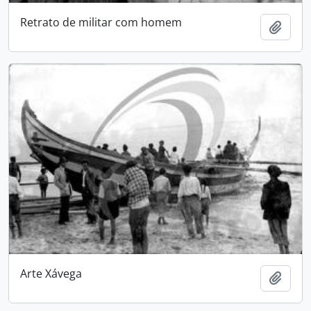
Retrato de militar com homem
Add t
Arte Xávega
Add t