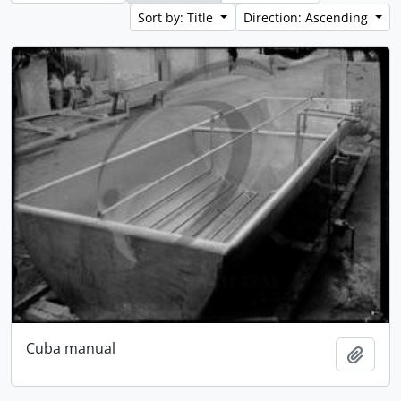
Sort by: Title
Direction: Ascending
Cuba manual
Add t