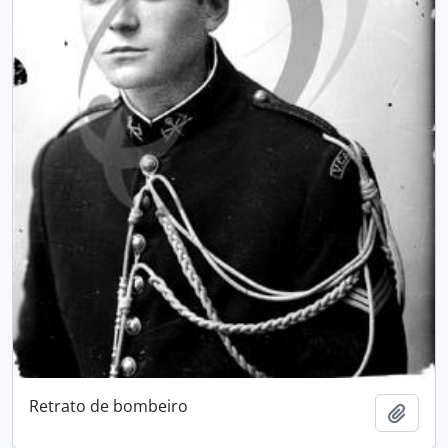
Retrato de bombeiro
Add t