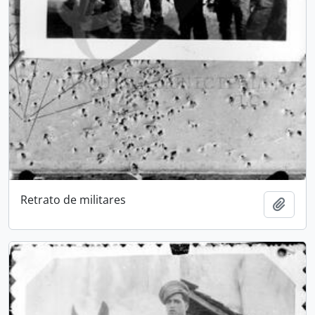
Retrato de militares
Add t