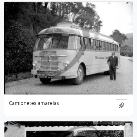
Camionetes amarelas
Add t