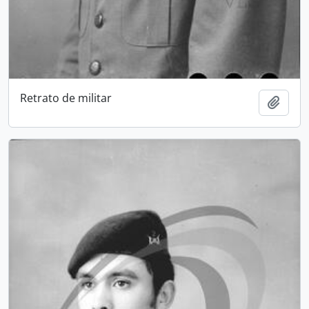
Retrato de militar
Add t