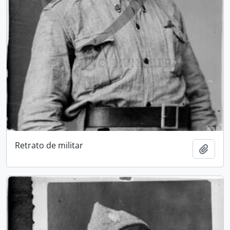
Retrato de militar
Add t