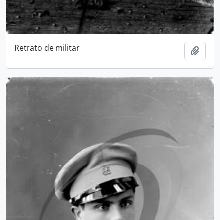
Retrato de militar
Add t