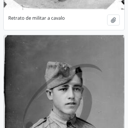
Retrato de militar a cavalo
Add t