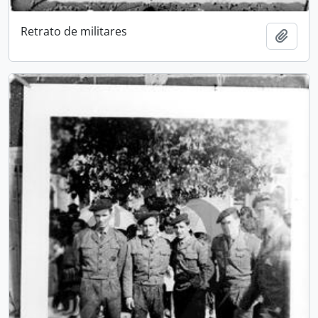
Retrato de militares
Add t