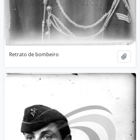
Retrato de bombeiro
Add t