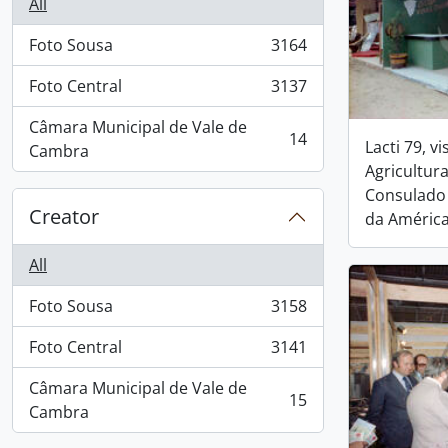
All
Foto Sousa
3164
, 3164 results
Foto Central
3137
, 3137 results
Câmara Municipal de Vale de
14
Lacti 79, v
, 14 results
Cambra
Agricultur
Consulado
Creator
da Améric
All
Foto Sousa
3158
, 3158 results
Foto Central
3141
, 3141 results
Câmara Municipal de Vale de
15
, 15 results
Cambra