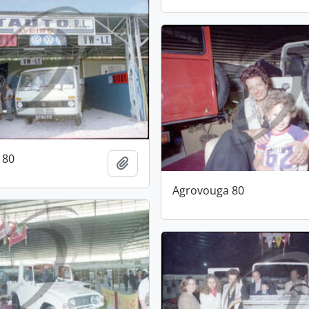
 80
Add to clipboard
Agrovouga 80