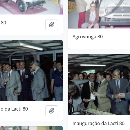
 80
Add to clipboard
Agrovouga 80
o da Lacti 80
Add to clipboard
Inauguração da Lacti 80