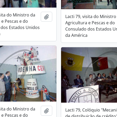
isita do Ministro da
Lacti 79, visita do Ministro
Add to clipboard
a e Pescas e do
Agricultura e Pescas e do
 dos Estados Unidos
Consulado dos Estados U
a
da América
isita do Ministro da
Lacti 79, Colóquio "Meca
Add to clipboard
a e Pescas e do
de distribuição de crédito