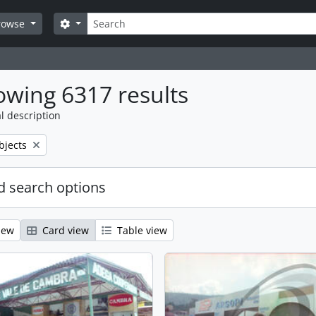
Search
Search options
rowse
wing 6317 results
l description
bjects
 search options
iew
Card view
Table view