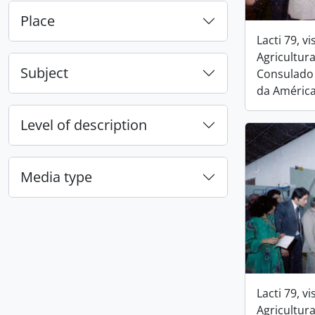
Place
Lacti 79, v
Agricultur
Subject
Consulado
da Améric
Level of description
Media type
Lacti 79, v
Agricultur