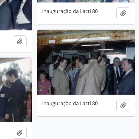
Inauguração da Lacti 80
Add t
Add to clipboard
Inauguração da Lacti 80
Add t
Add to clipboard