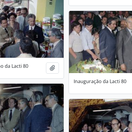
o da Lacti 80
Add to clipboard
Inauguração da Lacti 80