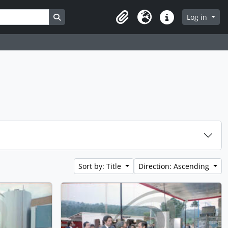
Search in browse page
Log in
Clipboard
Language
Quick links
Sort by: Title
Direction: Ascending