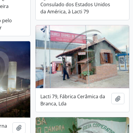
Consulado dos Estados Unidos
eira
da América, à Lacti 79
o pelo
r
Lacti 79, Fábrica Cerâmica da
Add t
Branca, Lda
urna
Add to clipboard