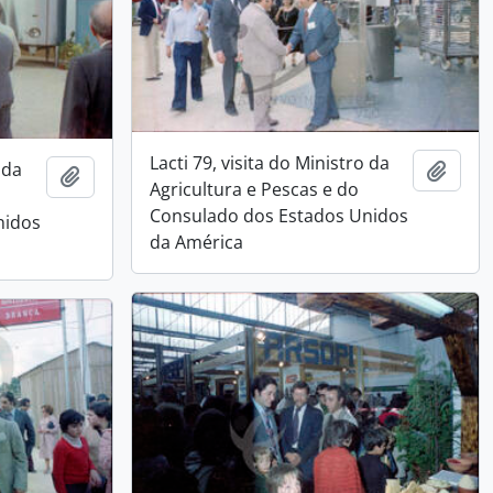
Lacti 79, visita do Ministro da
 da
Add t
Add to clipboard
Agricultura e Pescas e do
Consulado dos Estados Unidos
nidos
da América