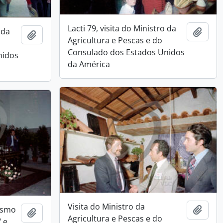
Lacti 79, visita do Ministro da
 da
Add t
Add to clipboard
Agricultura e Pescas e do
Consulado dos Estados Unidos
nidos
da América
Visita do Ministro da
nismo
Add t
Add to clipboard
Agricultura e Pescas e do
" e