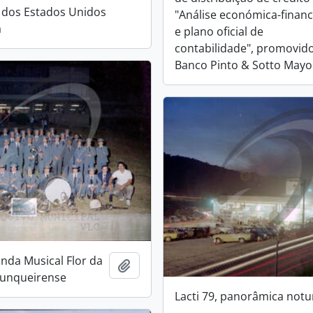
 dos Estados Unidos
"Análise económica-financ
a
e plano oficial de
contabilidade", promovid
Banco Pinto & Sotto Mayo
anda Musical Flor da
Add to clipboard
Junqueirense
Lacti 79, panorâmica not