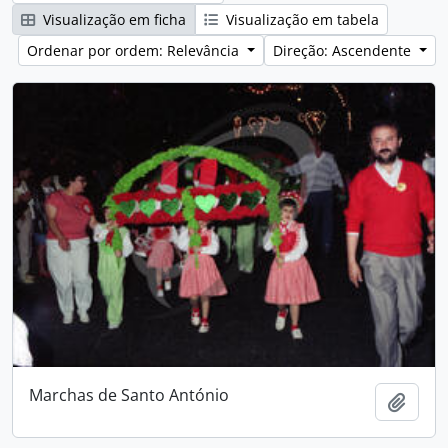
Visualização em ficha
Visualização em tabela
Ordenar por ordem: Relevância
Direção: Ascendente
Marchas de Santo António
Adici