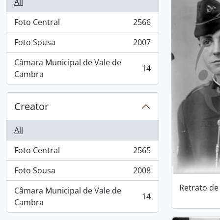
All
Foto Central
2566
, 2566 results
Foto Sousa
2007
, 2007 results
Câmara Municipal de Vale de
14
, 14 results
Cambra
Creator
All
Foto Central
2565
, 2565 results
Foto Sousa
2008
, 2008 results
Retrato d
Câmara Municipal de Vale de
14
, 14 results
Cambra