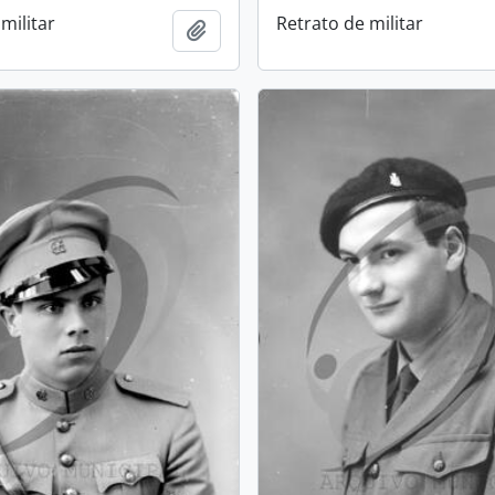
militar
Retrato de militar
Add to clipboard