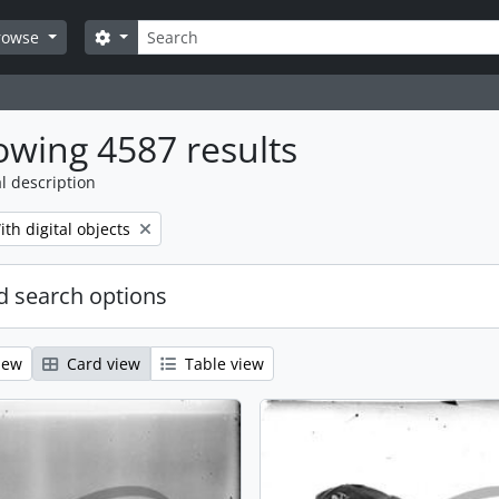
Search
Search options
rowse
wing 4587 results
l description
emove filter:
ith digital objects
 search options
iew
Card view
Table view