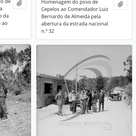
do de
Homenagem do povo de
Add to clipboard
Add t
da
Cepelos ao Comendador Luiz
o da
Bernardo de Almeida pela
é ao
abertura da estrada nacional
n.º 32