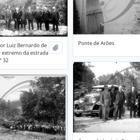
Ponte de Arões
r Luiz Bernardo de
Add to clipboard
 extremo da estrada
º 32