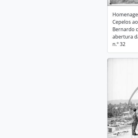
Homenage
Cepelos a
Bernardo d
abertura d
n.º 32