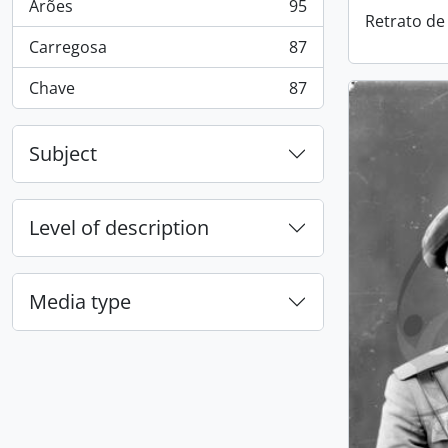
Arões
95
, 95 results
Retrato de 
Carregosa
87
, 87 results
Chave
87
, 87 results
Subject
Level of description
Media type