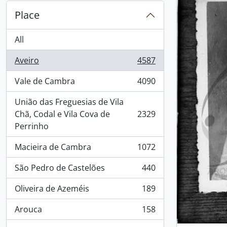
Place
All
Aveiro
4587
, 4587 results
Vale de Cambra
4090
, 4090 results
União das Freguesias de Vila
Chã, Codal e Vila Cova de
2329
, 2329 results
Perrinho
Macieira de Cambra
1072
, 1072 results
São Pedro de Castelões
440
, 440 results
Oliveira de Azeméis
189
, 189 results
Arouca
158
, 158 results