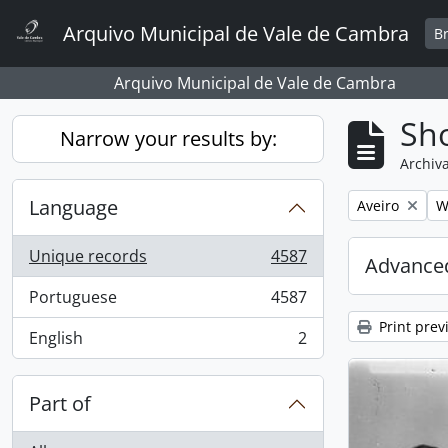
Skip to main content
Arquivo Municipal de Vale de Cambra
B
Arquivo Municipal de Vale de Cambra
Sho
Narrow your results by:
Archiva
Language
Remove filter:
R
Aveiro
W
Unique records
4587
Advanced
, 4587 results
Portuguese
4587
, 4587 results
Print prev
English
2
, 2 results
Part of