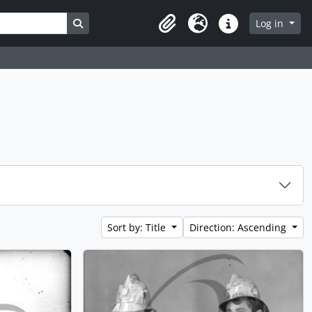
Search in browse page
Log in
Clipboard
Language
Quick links
Sort by: Title
Direction: Ascending