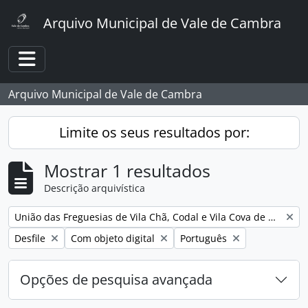
Skip to main content
Arquivo Municipal de Vale de Cambra
Toggle navigation
Arquivo Municipal de Vale de Cambra
Limite os seus resultados por:
Mostrar 1 resultados
Descrição arquivística
Remover filtro:
União das Freguesias de Vila Chã, Codal e Vila Cova de Perrinho
Remover filtro:
Remover filtro:
Remover filtro:
Desfile
Com objeto digital
Português
Opções de pesquisa avançada